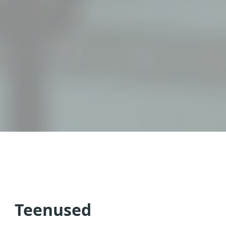
Teenused