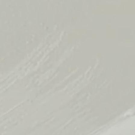
s
e
d
T
e
h
t
u
d
t
ö
ö
d
K
o
n
t
a