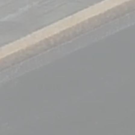
Unlike many competitors,
bCasino log
L'expérience sur
Alexander Casino
se d
Pour les amateurs de jeux de casino en
Nutze am besten direkt die App für 
Reconnu pour sa diversité de jeux et s
Instant Casino
se distingue parmi les 
Se cerchi un'esperienza completa tra sl
Voor alle actuele promoties en exclusie
The
King Billy casino app
stands out by