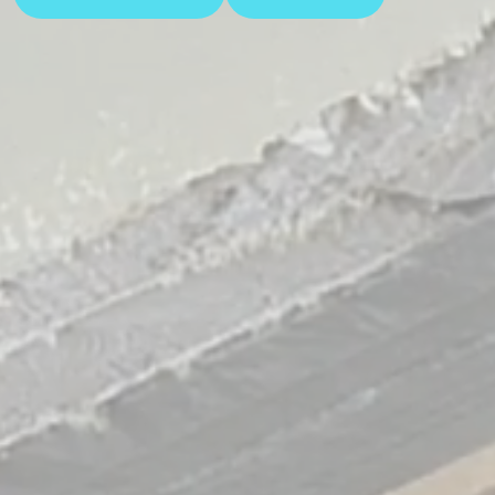
Tortuga Casino se distingue par la flex
Voor wie op zoek is naar diverse promo
Slotonauts casino bonuses
provide inc
To enjoy these seamless gaming featur
You can enjoy a seamless gaming expe
Les amateurs de jeux en ligne peuvent
While other platforms may delay your
Once you have explored these transpa