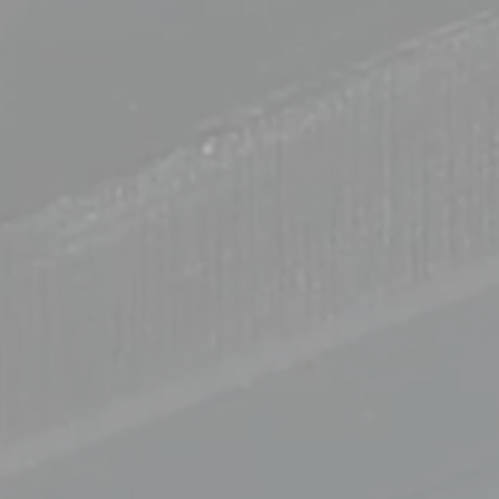
Neben der umfangreichen Spielauswah
Players seeking transparent odds can 
Pour maximiser vos sessions, profitez
Per approfittare di un'ampia selezione 
Naast het spelen via de browser kun j
Nieuwe spelers kunnen bij
Crystal Rol
Box24 Casino NZ offers a variety of on
Betify Casino bonus
vous offre une exp
For players seeking a reliable and fas