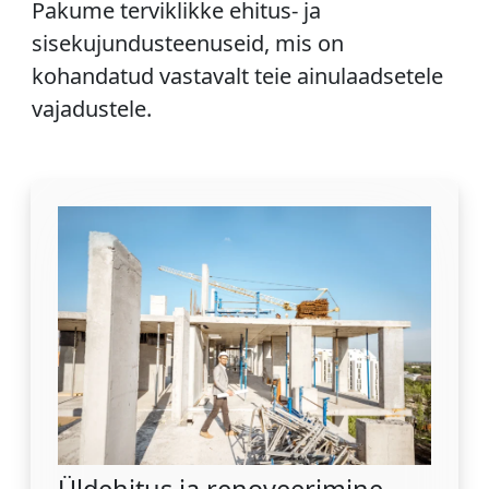
Pakume terviklikke ehitus- ja
sisekujundusteenuseid, mis on
kohandatud vastavalt teie ainulaadsetele
vajadustele.
Üldehitus ja renoveerimine