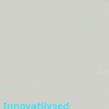
Innovatiivsed