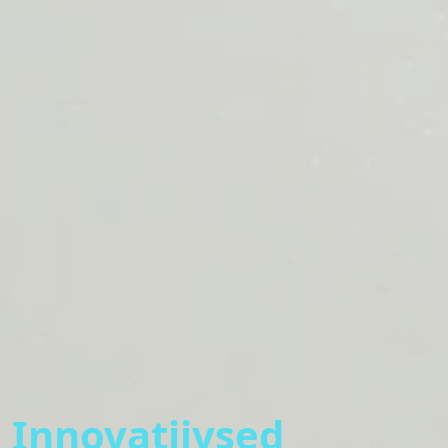
Innovatiivsed