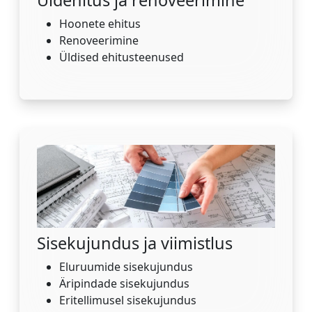
Hoonete ehitus
Renoveerimine
Üldised ehitusteenused
Sisekujundus ja viimistlus
Eluruumide sisekujundus
Äripindade sisekujundus
Eritellimusel sisekujundus