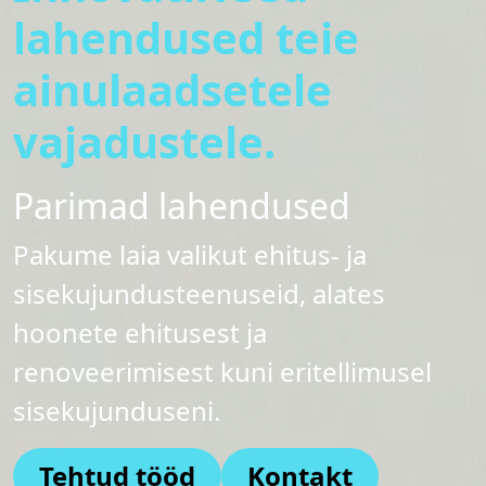
lahendused teie
ainulaadsetele
vajadustele.
Parimad lahendused
Pakume laia valikut ehitus- ja
sisekujundusteenuseid, alates
hoonete ehitusest ja
renoveerimisest kuni eritellimusel
sisekujunduseni.
Spieler profitieren im
Viggoslots Casin
Tehtud tööd
Kontakt