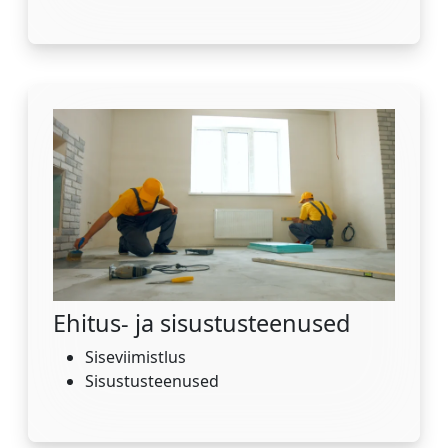
Ehitus- ja sisustusteenused
Siseviimistlus
Sisustusteenused