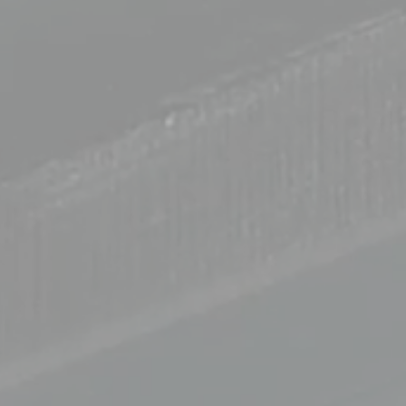
Neben der umfangreichen Spielauswah
Players seeking transparent odds can 
Pour maximiser vos sessions, profitez
Per approfittare di un'ampia selezione 
Naast het spelen via de browser kun j
Nieuwe spelers kunnen bij
Crystal Rol
Box24 Casino NZ offers a variety of on
Betify Casino bonus
vous offre une exp
For players seeking a reliable and fas