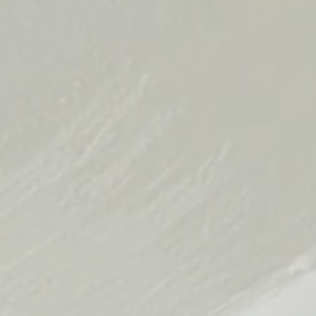
s
e
d
T
e
h
t
u
d
t
ö
ö
d
K
o
n
t
a