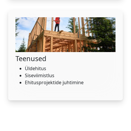
Teenused
Üldehitus
Siseviimistlus
Ehitusprojektide juhtimine