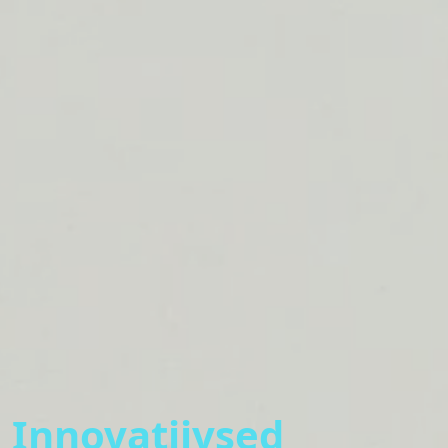
Innovatiivsed