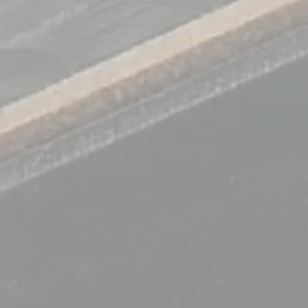
Unlike many competitors,
bCasino log
L'expérience sur
Alexander Casino
se d
Pour les amateurs de jeux de casino en
Nutze am besten direkt die App für 
Reconnu pour sa diversité de jeux et s
Instant Casino
se distingue parmi les 
Se cerchi un'esperienza completa tra sl
Voor alle actuele promoties en exclusie
The
King Billy casino app
stands out by