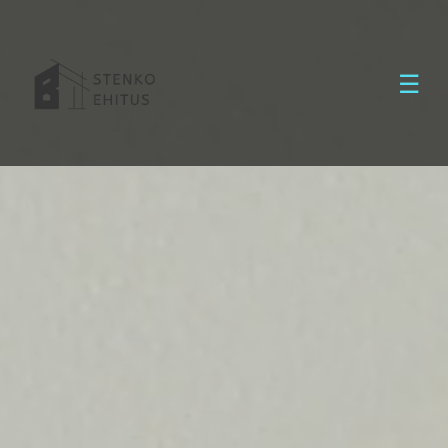
☰
T
e
e
n
u
s
e
d
U
u
d
i