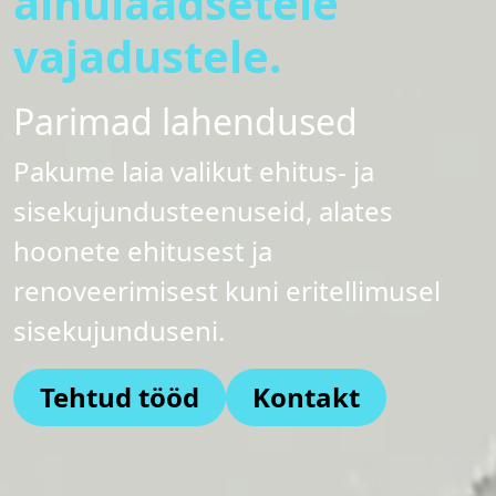
ainulaadsetele
vajadustele.
Parimad lahendused
Pakume laia valikut ehitus- ja
sisekujundusteenuseid, alates
hoonete ehitusest ja
renoveerimisest kuni eritellimusel
sisekujunduseni.
Spieler profitieren im
Viggoslots Casin
Tehtud tööd
Kontakt
Tortuga Casino se distingue par la flex