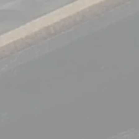
Pour les amateurs de jeux de casino en
Nutze am besten direkt die App für 
Reconnu pour sa diversité de jeux et s
Instant Casino
se distingue parmi les 
Se cerchi un'esperienza completa tra sl
Voor alle actuele promoties en exclusie
The
King Billy casino app
stands out by
Neben der umfangreichen Spielauswah
Players seeking transparent odds can 