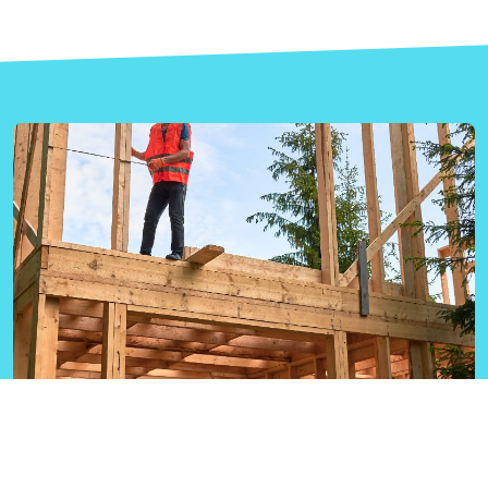
Visioon