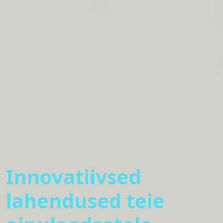
Innovatiivsed
lahendused teie