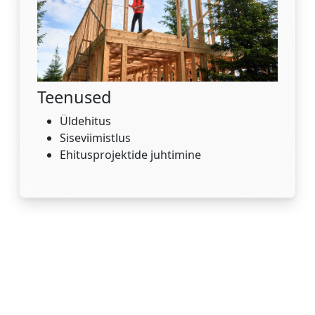
Teenused
Üldehitus
Siseviimistlus
Ehitusprojektide juhtimine