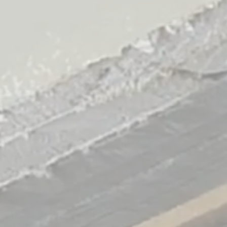
Voor wie op zoek is naar diverse promo
Slotonauts casino bonuses
provide inc
To enjoy these seamless gaming featur
You can enjoy a seamless gaming expe
Les amateurs de jeux en ligne peuvent
While other platforms may delay your
Once you have explored these transpa
Unlike many competitors,
bCasino log
L'expérience sur
Alexander Casino
se d