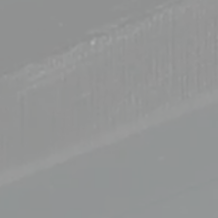
Pour maximiser vos sessions, profitez
Per approfittare di un'ampia selezione 
Naast het spelen via de browser kun j
Nieuwe spelers kunnen bij
Crystal Rol
Box24 Casino NZ offers a variety of on
Betify Casino bonus
vous offre une exp
For players seeking a reliable and fas