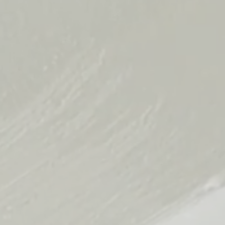
s
e
d
T
e
h
t
u
d
t
ö
ö
d
K
o
n
t
a