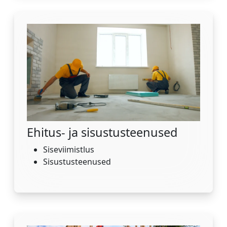
Ehitus- ja sisustusteenused
Siseviimistlus
Sisustusteenused