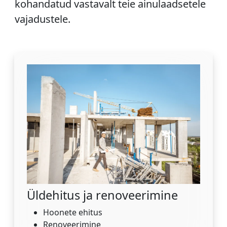
kohandatud vastavalt teie ainulaadsetele
vajadustele.
Üldehitus ja renoveerimine
Hoonete ehitus
Renoveerimine