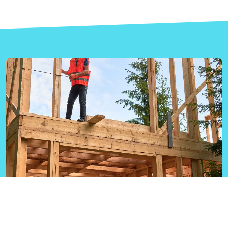
Visioon