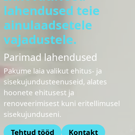
lahendused teie
ainulaadsetele
vajadustele.
Parimad lahendused
Pakume laia valikut ehitus- ja
sisekujundusteenuseid, alates
hoonete ehitusest ja
renoveerimisest kuni eritellimusel
sisekujunduseni.
Spieler profitieren im
Viggoslots Casin
Tehtud tööd
Kontakt