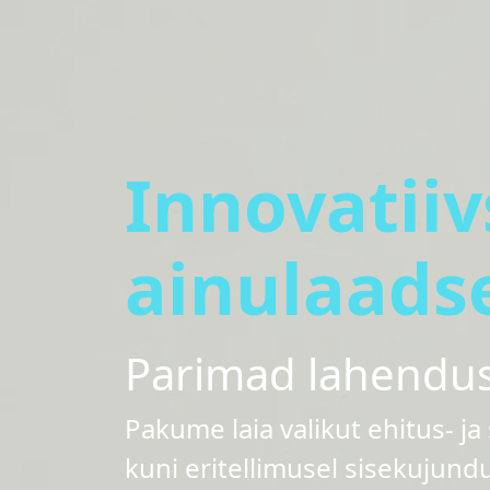
Innovatii
ainulaadse
Parimad lahendu
Pakume laia valikut ehitus- j
kuni eritellimusel sisekujund