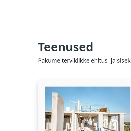
For players seeking a reliabl
Teenused
Pakume terviklikke ehitus- ja sise