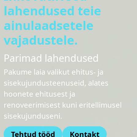
lahendused teie
ainulaadsetele
vajadustele.
Parimad lahendused
Pakume laia valikut ehitus- ja
sisekujundusteenuseid, alates
hoonete ehitusest ja
renoveerimisest kuni eritellimusel
sisekujunduseni.
Spieler profitieren im
Viggoslots Casin
Tehtud tööd
Kontakt