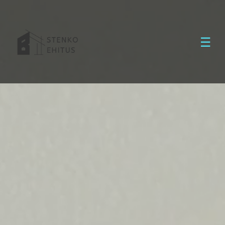
☰
T
e
e
n
u
s
e
d
U
u
d
i