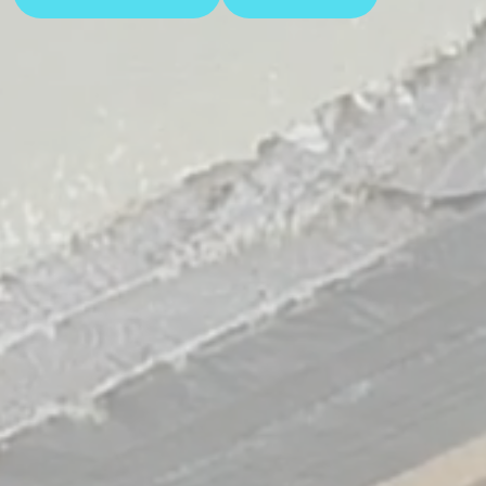
Tortuga Casino se distingue par la flex
Voor wie op zoek is naar diverse promo
Slotonauts casino bonuses
provide inc
To enjoy these seamless gaming featur
You can enjoy a seamless gaming expe
Les amateurs de jeux en ligne peuvent
While other platforms may delay your
Once you have explored these transpa