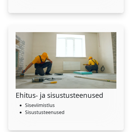
Ehitus- ja sisustusteenused
Siseviimistlus
Sisustusteenused