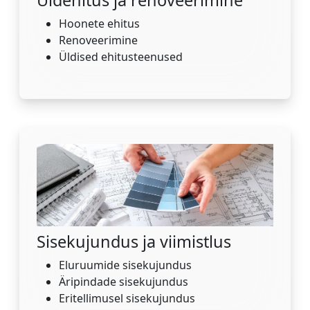
Hoonete ehitus
Renoveerimine
Üldised ehitusteenused
Sisekujundus ja viimistlus
Eluruumide sisekujundus
Äripindade sisekujundus
Eritellimusel sisekujundus