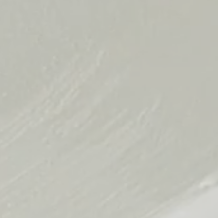
s
e
d
T
e
h
t
u
d
t
ö
ö
d
K
o
n
t
a