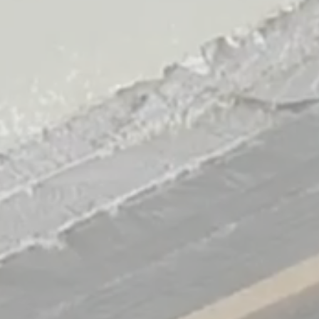
Voor wie op zoek is naar diverse promo
Slotonauts casino bonuses
provide inc
To enjoy these seamless gaming featur
You can enjoy a seamless gaming expe
Les amateurs de jeux en ligne peuvent
While other platforms may delay your
Once you have explored these transpa
Unlike many competitors,
bCasino log
L'expérience sur
Alexander Casino
se d