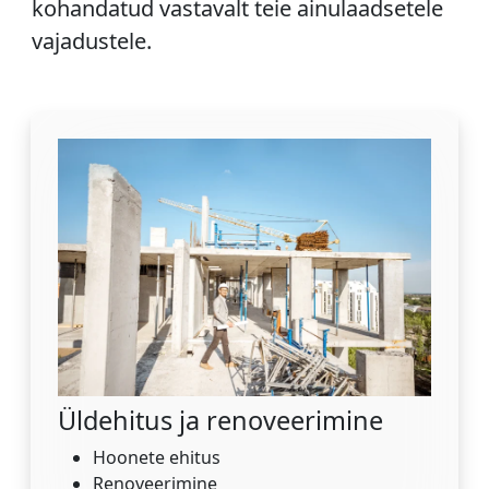
kohandatud vastavalt teie ainulaadsetele
vajadustele.
Üldehitus ja renoveerimine
Hoonete ehitus
Renoveerimine