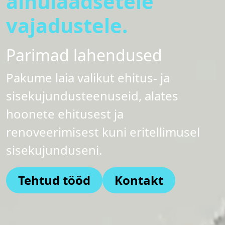
ainulaadsetele
vajadustele.
Parimad lahendused
Pakume laia valikut ehitus- ja
sisekujundusteenuseid, alates
hoonete ehitusest ja
renoveerimisest kuni eritellimusel
sisekujunduseni.
Spieler profitieren im
Viggoslots Casin
Tehtud tööd
Kontakt
Tortuga Casino se distingue par la flex