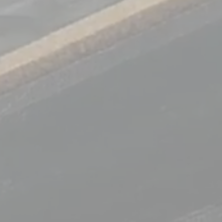
Pour les amateurs de jeux de casino en
Nutze am besten direkt die App für 
Reconnu pour sa diversité de jeux et s
Instant Casino
se distingue parmi les 
Se cerchi un'esperienza completa tra sl
Voor alle actuele promoties en exclusie
The
King Billy casino app
stands out by
Neben der umfangreichen Spielauswah
Players seeking transparent odds can 