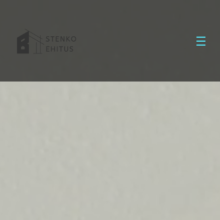
☰
T
e
e
n
u
s
e
d
U
u
d
i