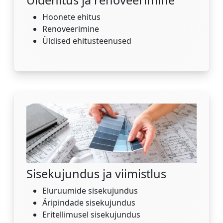
Hoonete ehitus
Renoveerimine
Üldised ehitusteenused
Sisekujundus ja viimistlus
Eluruumide sisekujundus
Äripindade sisekujundus
Eritellimusel sisekujundus