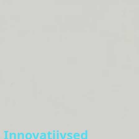
Innovatiivsed