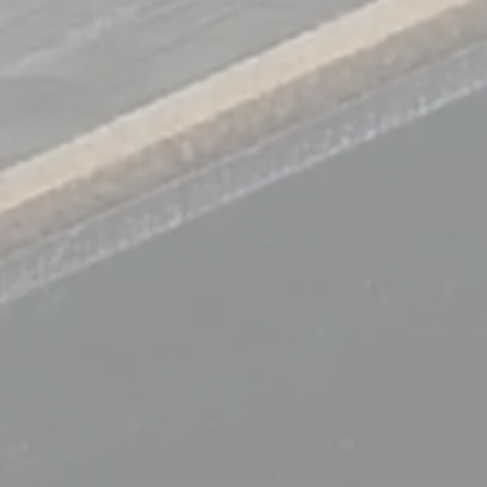
Unlike many competitors,
bCasino log
L'expérience sur
Alexander Casino
se d
Pour les amateurs de jeux de casino en
Nutze am besten direkt die App für 
Reconnu pour sa diversité de jeux et s
Instant Casino
se distingue parmi les 
Se cerchi un'esperienza completa tra sl
Voor alle actuele promoties en exclusie
The
King Billy casino app
stands out by