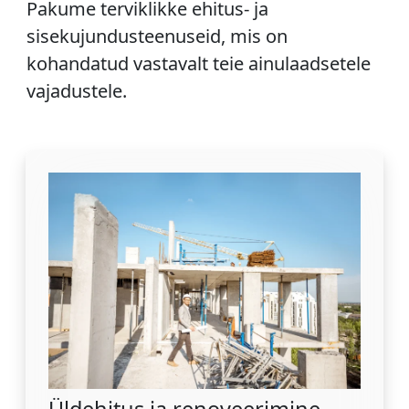
Pakume terviklikke ehitus- ja
sisekujundusteenuseid, mis on
kohandatud vastavalt teie ainulaadsetele
vajadustele.
Üldehitus ja renoveerimine