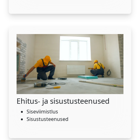
Ehitus- ja sisustusteenused
Siseviimistlus
Sisustusteenused