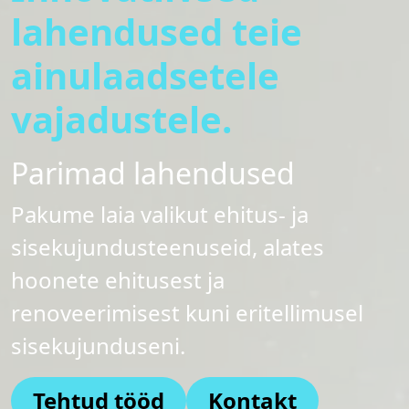
lahendused teie
ainulaadsetele
vajadustele.
Parimad lahendused
Pakume laia valikut ehitus- ja
sisekujundusteenuseid, alates
hoonete ehitusest ja
renoveerimisest kuni eritellimusel
sisekujunduseni.
Spieler profitieren im
Viggoslots Casin
Tehtud tööd
Kontakt