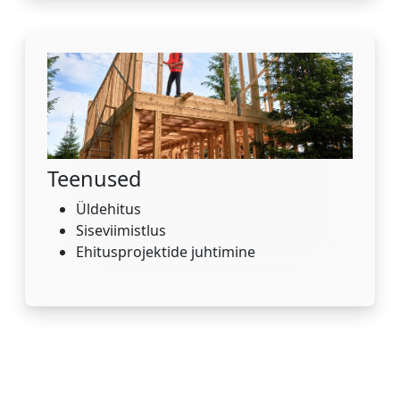
Teenused
Üldehitus
Siseviimistlus
Ehitusprojektide juhtimine