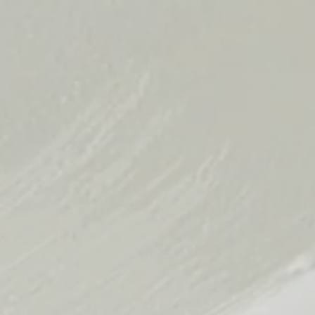
s
e
d
T
e
h
t
u
d
t
ö
ö
d
K
o
n
t
a