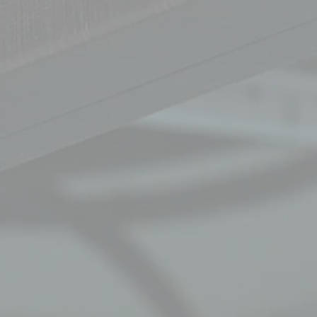
nce by providing promotions with strai
fonctionnalités interactives et une gest
ce fluide en téléchargeant l'
Olympe Cas
o anmelden
, um frühzeitig von den VIP-V
ent Réel
propose une expérience de jeu
idité de ses paiements en cryptomonnai
 ti consiglio di provare
Nine Casino acc
ij de
Lalabet Casino bonussen
.