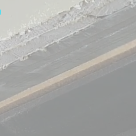
ots Casino
von attraktiven Bonusangebo
r la flexibilité de ses offres de bienve
rse promoties en exclusieve extra's, zij
ovide incredible value through transpa
ng features on the go, you can easily 
ing experience with reliable withdrawa
 peuvent découvrir les avantages d'un c
lay your winnings, you can access
Ripp
 transparent gaming features, you can 