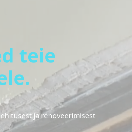
d teie
ele.
 ehitusest ja renoveerimisest