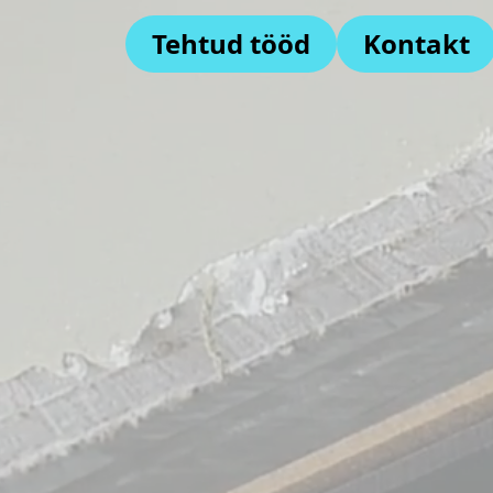
Spieler profitieren im
Viggosl
Tehtud tööd
Kontakt
Tortuga Casino se distingue pa
Voor wie op zoek is naar dive
Slotonauts casino bonuses
pr
To enjoy these seamless gami
You can enjoy a seamless gam
Les amateurs de jeux en ligne
While other platforms may de
Once you have explored these