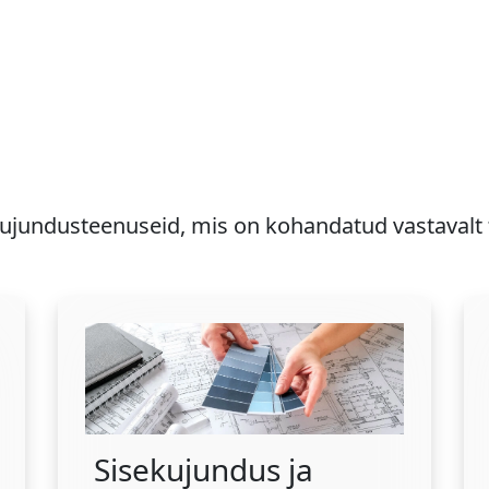
e and fast-paced gaming experience in A
kujundusteenuseid, mis on kohandatud vastavalt t
Sisekujundus ja