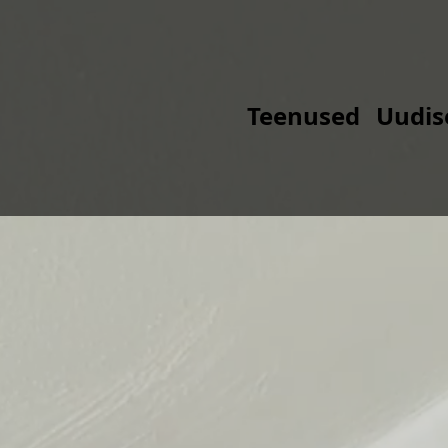
Teenused
Uudis