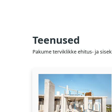
For players seeking a reliabl
Teenused
Pakume terviklikke ehitus- ja sise