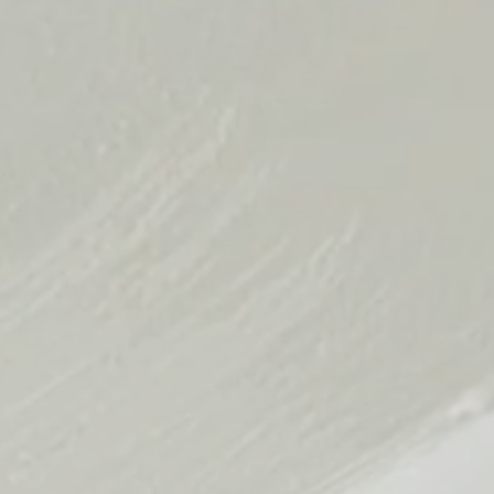
s
e
d
T
e
h
t
u
d
t
ö
ö
d
K
o
n
t
a