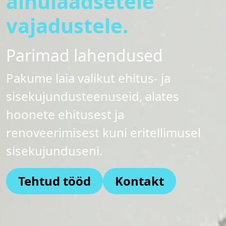
ainulaadsetele
vajadustele.
Parimad lahendused
Pakume laia valikut ehitus- ja
sisekujundusteenuseid, alates
hoonete ehitusest ja
renoveerimisest kuni eritellimusel
sisekujunduseni.
Spieler profitieren im
Viggoslots Casin
Tehtud tööd
Kontakt
Tortuga Casino se distingue par la flex