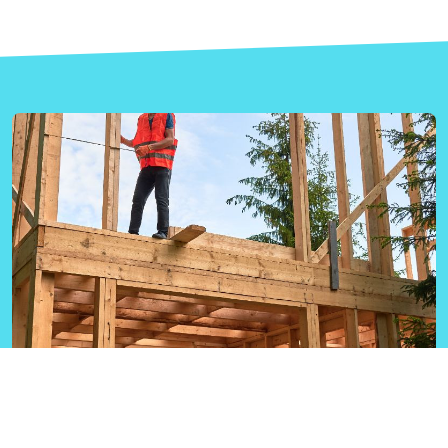
Visioon