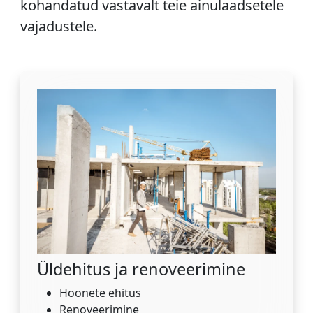
kohandatud vastavalt teie ainulaadsetele
vajadustele.
Üldehitus ja renoveerimine
Hoonete ehitus
Renoveerimine