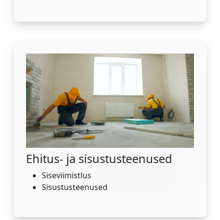
Ehitus- ja sisustusteenused
Siseviimistlus
Sisustusteenused