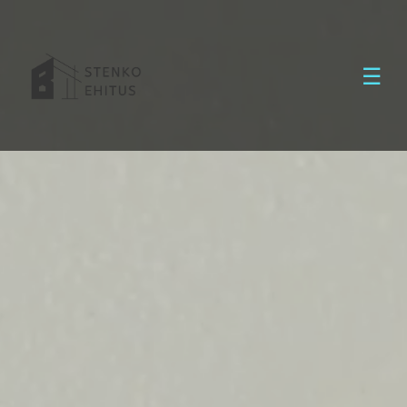
☰
T
e
e
n
u
s
e
d
U
u
d
i