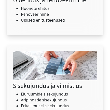
Hoonete ehitus
Renoveerimine
Üldised ehitusteenused
Sisekujundus ja viimistlus
Eluruumide sisekujundus
Äripindade sisekujundus
Eritellimusel sisekujundus