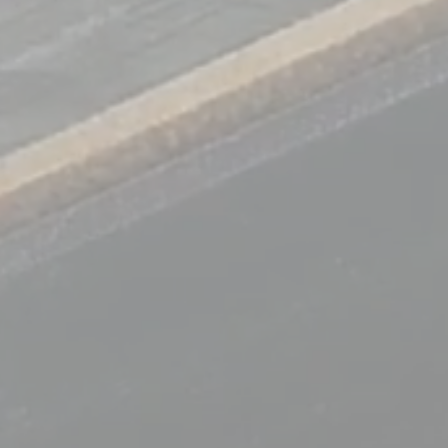
Unlike many competitors,
bCasino log
L'expérience sur
Alexander Casino
se d
Pour les amateurs de jeux de casino en
Nutze am besten direkt die App für 
Reconnu pour sa diversité de jeux et s
Instant Casino
se distingue parmi les 
Se cerchi un'esperienza completa tra sl
Voor alle actuele promoties en exclusie
The
King Billy casino app
stands out by