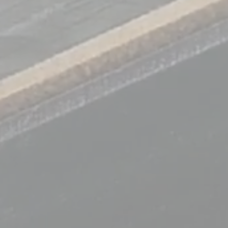
Unlike many competitors,
bCasino log
L'expérience sur
Alexander Casino
se d
Pour les amateurs de jeux de casino en
Nutze am besten direkt die App für 
Reconnu pour sa diversité de jeux et s
Instant Casino
se distingue parmi les 
Se cerchi un'esperienza completa tra sl
Voor alle actuele promoties en exclusie
The
King Billy casino app
stands out by