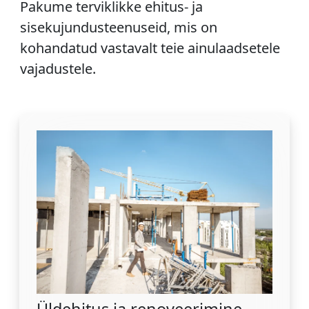
Pakume terviklikke ehitus- ja
sisekujundusteenuseid, mis on
kohandatud vastavalt teie ainulaadsetele
vajadustele.
Üldehitus ja renoveerimine