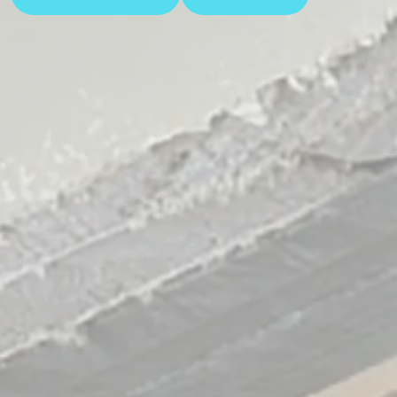
Tortuga Casino se distingue par la flex
Voor wie op zoek is naar diverse promo
Slotonauts casino bonuses
provide inc
To enjoy these seamless gaming featur
You can enjoy a seamless gaming expe
Les amateurs de jeux en ligne peuvent
While other platforms may delay your
Once you have explored these transpa