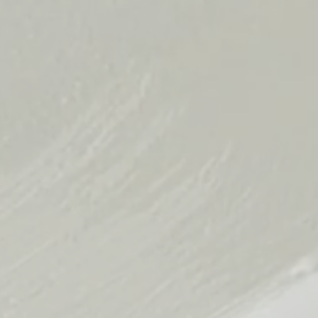
s
e
d
T
e
h
t
u
d
t
ö
ö
d
K
o
n
t
a