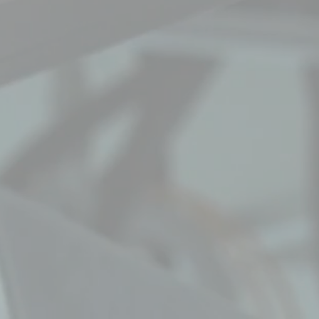
The
King Billy casino app
stan
Neben der umfangreichen Spi
Players seeking transparent 
Pour maximiser vos sessions,
Per approfittare di un'ampia s
Naast het spelen via de brow
Nieuwe spelers kunnen bij
Cr
Box24 Casino NZ offers a vari
Betify Casino bonus
vous offr