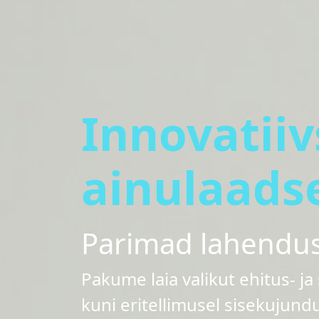
Innovatii
ainulaadse
Parimad lahendu
Pakume laia valikut ehitus- j
kuni eritellimusel sisekujund