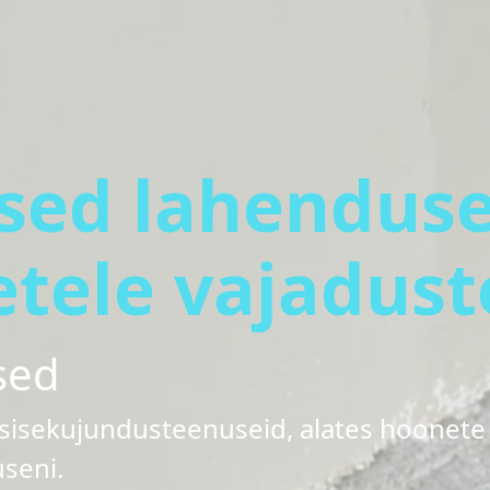
vsed lahenduse
tele vajadust
sed
a sisekujundusteenuseid, alates hoonete
useni.