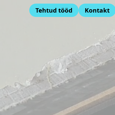
Spieler profitieren im
Viggosl
Tehtud tööd
Kontakt
Tortuga Casino se distingue pa
Voor wie op zoek is naar dive
Slotonauts casino bonuses
pr
To enjoy these seamless gami
You can enjoy a seamless gam
Les amateurs de jeux en ligne
While other platforms may de
Once you have explored these