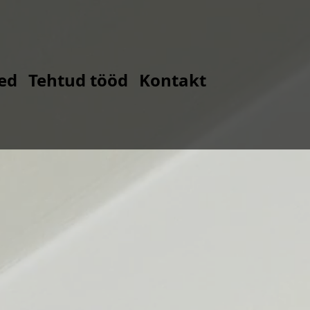
ed
Tehtud tööd
Kontakt