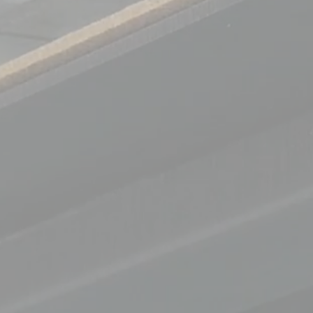
Unlike many competitors,
bCa
L'expérience sur
Alexander C
Pour les amateurs de jeux de 
Nutze am besten direkt die 
Reconnu pour sa diversité de 
Instant Casino
se distingue p
Se cerchi un'esperienza comple
Voor alle actuele promoties e