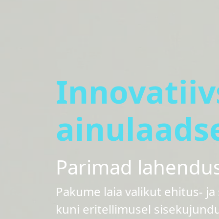
Innovatii
ainulaadse
Parimad lahendu
Pakume laia valikut ehitus- j
kuni eritellimusel sisekujund