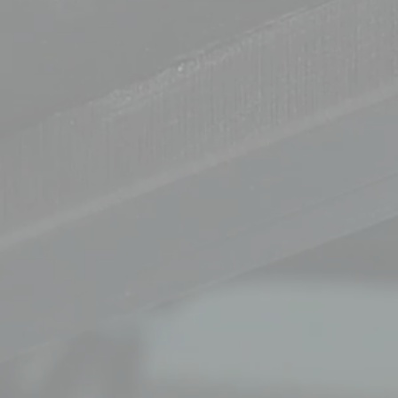
sino login
offers a transparent experie
asino
se distingue par l'intégration de 
casino en ligne, profitez d'une expérien
App für den Shake Bonus und
Nv5 Casin
jeux et ses jackpots,
Lucky8 Casino Arg
armi les plateformes de jeux par la rap
ta tra slot originali e pagamenti veloci,
n exclusieve extraatjes kun je terecht b