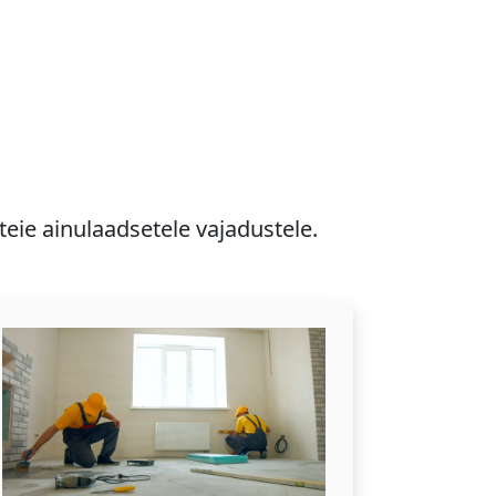
ustralia, simply complete your
A Big Can
eie ainulaadsetele vajadustele.