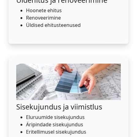
Hoonete ehitus
Renoveerimine
Üldised ehitusteenused
Sisekujundus ja viimistlus
Eluruumide sisekujundus
Äripindade sisekujundus
Eritellimusel sisekujundus