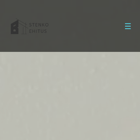
☰
T
e
e
n
u
s
e
d
U
u
d
i