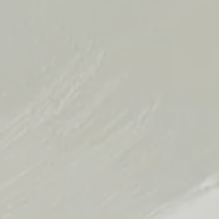
s
e
d
T
e
h
t
u
d
t
ö
ö
d
K
o
n
t
a