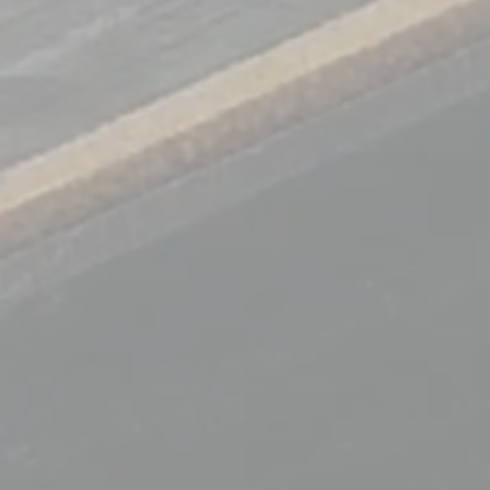
Unlike many competitors,
bCasino log
L'expérience sur
Alexander Casino
se d
Pour les amateurs de jeux de casino en
Nutze am besten direkt die App für 
Reconnu pour sa diversité de jeux et s
Instant Casino
se distingue parmi les 
Se cerchi un'esperienza completa tra sl
Voor alle actuele promoties en exclusie
The
King Billy casino app
stands out by