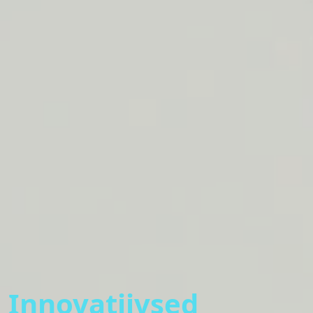
Innovatiivsed