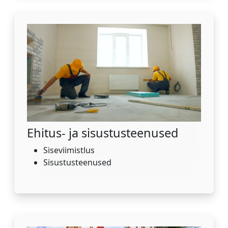
Ehitus- ja sisustusteenused
Siseviimistlus
Sisustusteenused