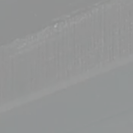
Pour maximiser vos sessions, profitez
Per approfittare di un'ampia selezione 
Naast het spelen via de browser kun j
Nieuwe spelers kunnen bij
Crystal Rol
Box24 Casino NZ offers a variety of on
Betify Casino bonus
vous offre une exp
For players seeking a reliable and fas