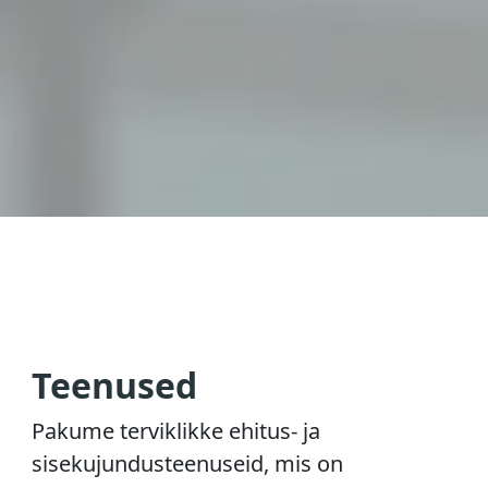
Teenused
Pakume terviklikke ehitus- ja
sisekujundusteenuseid, mis on