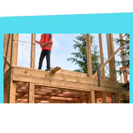
Visioon