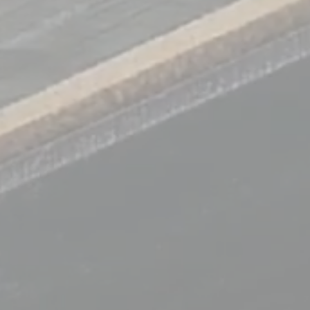
Unlike many competitors,
bCasino log
L'expérience sur
Alexander Casino
se d
Pour les amateurs de jeux de casino en
Nutze am besten direkt die App für 
Reconnu pour sa diversité de jeux et s
Instant Casino
se distingue parmi les 
Se cerchi un'esperienza completa tra sl
Voor alle actuele promoties en exclusie
The
King Billy casino app
stands out by