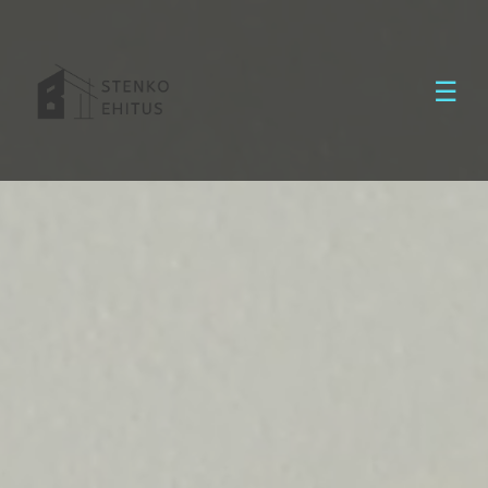
☰
T
e
e
n
u
s
e
d
U
u
d
i