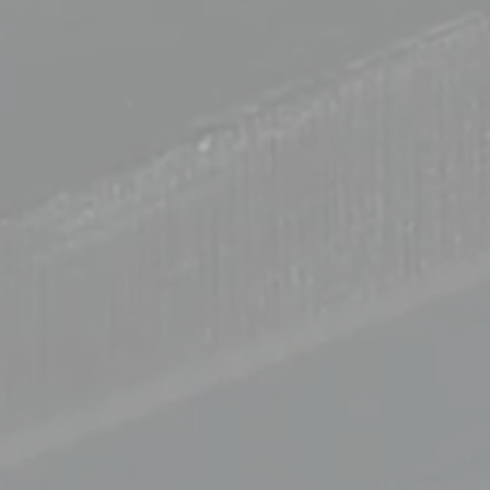
Neben der umfangreichen Spielauswah
Players seeking transparent odds can 
Pour maximiser vos sessions, profitez
Per approfittare di un'ampia selezione 
Naast het spelen via de browser kun j
Nieuwe spelers kunnen bij
Crystal Rol
Box24 Casino NZ offers a variety of on
Betify Casino bonus
vous offre une exp
For players seeking a reliable and fas