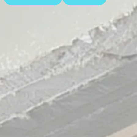
Tortuga Casino se distingue par la flex
Voor wie op zoek is naar diverse promo
Slotonauts casino bonuses
provide inc
To enjoy these seamless gaming featur
You can enjoy a seamless gaming expe
Les amateurs de jeux en ligne peuvent
While other platforms may delay your
Once you have explored these transpa