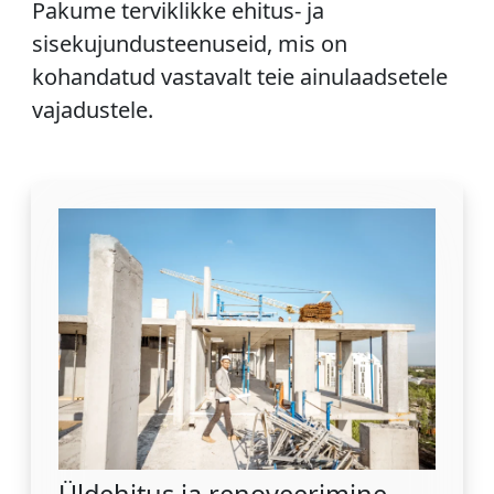
Pakume terviklikke ehitus- ja
sisekujundusteenuseid, mis on
kohandatud vastavalt teie ainulaadsetele
vajadustele.
Üldehitus ja renoveerimine