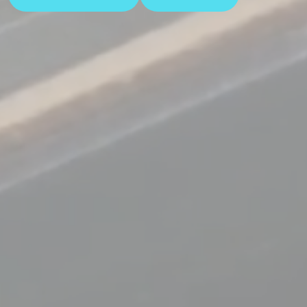
Tortuga Casino se distingue par la flex
Voor wie op zoek is naar diverse promo
Slotonauts casino bonuses
provide inc
To enjoy these seamless gaming featur
You can enjoy a seamless gaming expe
Les amateurs de jeux en ligne peuvent
While other platforms may delay your
Once you have explored these transpa