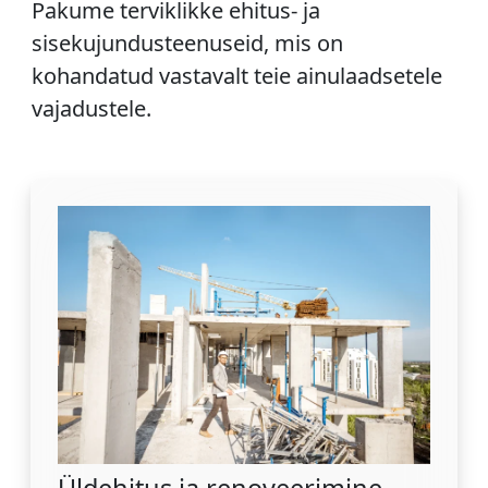
Pakume terviklikke ehitus- ja
sisekujundusteenuseid, mis on
kohandatud vastavalt teie ainulaadsetele
vajadustele.
Üldehitus ja renoveerimine