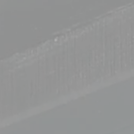
Neben der umfangreichen Spielauswah
Players seeking transparent odds can 
Pour maximiser vos sessions, profitez
Per approfittare di un'ampia selezione 
Naast het spelen via de browser kun j
Nieuwe spelers kunnen bij
Crystal Rol
Box24 Casino NZ offers a variety of on
Betify Casino bonus
vous offre une exp
For players seeking a reliable and fas