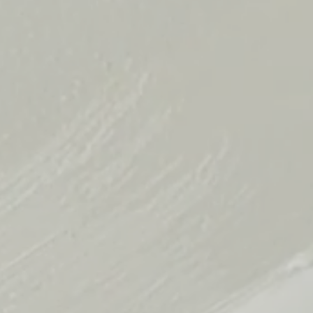
s
e
d
T
e
h
t
u
d
t
ö
ö
d
K
o
n
t
a