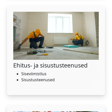
Ehitus- ja sisustusteenused
Siseviimistlus
Sisustusteenused