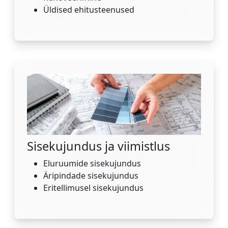
Üldised ehitusteenused
Sisekujundus ja viimistlus
Eluruumide sisekujundus
Äripindade sisekujundus
Eritellimusel sisekujundus