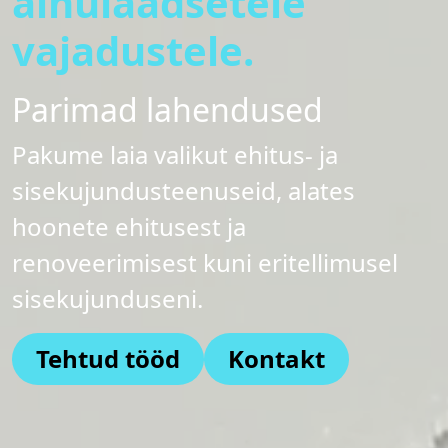
ainulaadsetele
vajadustele.
Parimad lahendused
Pakume laia valikut ehitus- ja
sisekujundusteenuseid, alates
hoonete ehitusest ja
renoveerimisest kuni eritellimusel
sisekujunduseni.
Spieler profitieren im
Viggoslots Casin
Tehtud tööd
Kontakt
Tortuga Casino se distingue par la flex