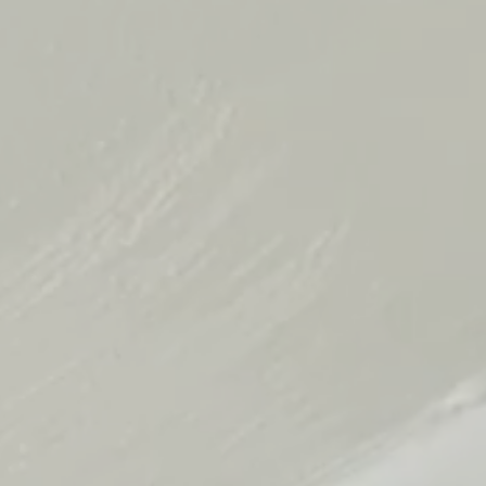
s
e
d
T
e
h
t
u
d
t
ö
ö
d
K
o
n
t
a