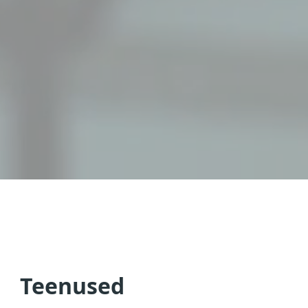
Teenused