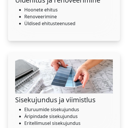
Hoonete ehitus
Renoveerimine
Üldised ehitusteenused
Sisekujundus ja viimistlus
Eluruumide sisekujundus
Äripindade sisekujundus
Eritellimusel sisekujundus