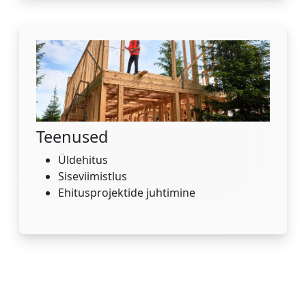
Teenused
Üldehitus
Siseviimistlus
Ehitusprojektide juhtimine