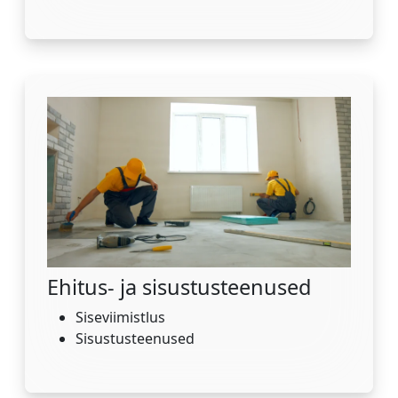
Ehitus- ja sisustusteenused
Siseviimistlus
Sisustusteenused