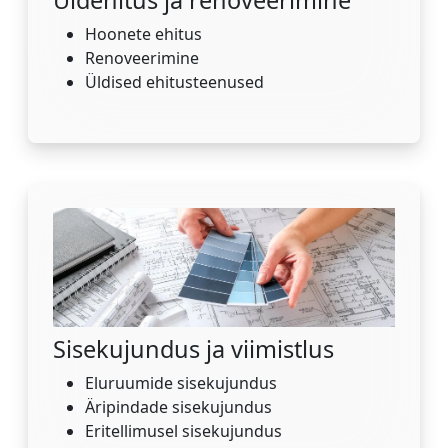
Hoonete ehitus
Renoveerimine
Üldised ehitusteenused
Sisekujundus ja viimistlus
Eluruumide sisekujundus
Äripindade sisekujundus
Eritellimusel sisekujundus