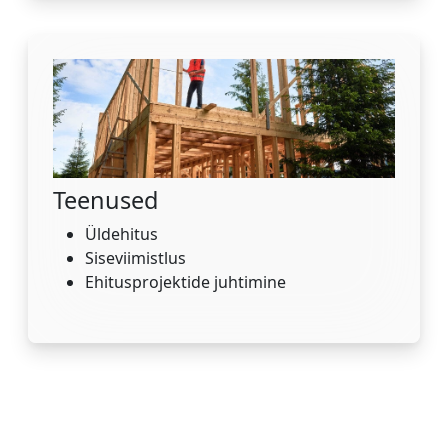
Teenused
Üldehitus
Siseviimistlus
Ehitusprojektide juhtimine