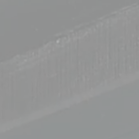
Neben der umfangreichen Spielauswah
Players seeking transparent odds can 
Pour maximiser vos sessions, profitez
Per approfittare di un'ampia selezione 
Naast het spelen via de browser kun j
Nieuwe spelers kunnen bij
Crystal Rol
Box24 Casino NZ offers a variety of on
Betify Casino bonus
vous offre une exp
For players seeking a reliable and fas