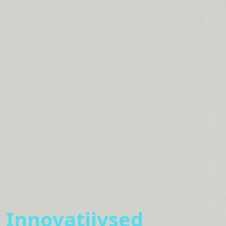
Innovatiivsed