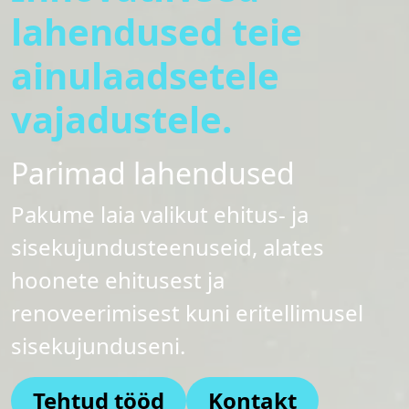
lahendused teie
ainulaadsetele
vajadustele.
Parimad lahendused
Pakume laia valikut ehitus- ja
sisekujundusteenuseid, alates
hoonete ehitusest ja
renoveerimisest kuni eritellimusel
sisekujunduseni.
Spieler profitieren im
Viggoslots Casin
Tehtud tööd
Kontakt