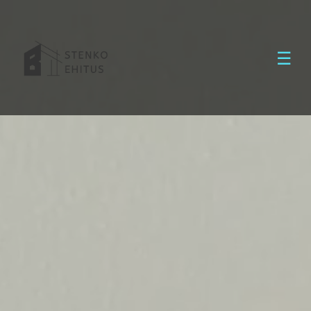
☰
T
e
e
n
u
s
e
d
U
u
d
i