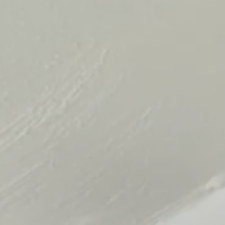
s
e
d
T
e
h
t
u
d
t
ö
ö
d
K
o
n
t
a