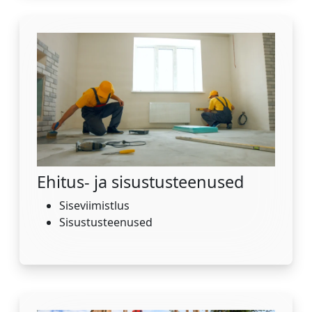
Ehitus- ja sisustusteenused
Siseviimistlus
Sisustusteenused