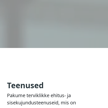
Teenused
Pakume terviklikke ehitus- ja
sisekujundusteenuseid, mis on