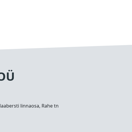
 OÜ
Haabersti linnaosa, Rahe tn