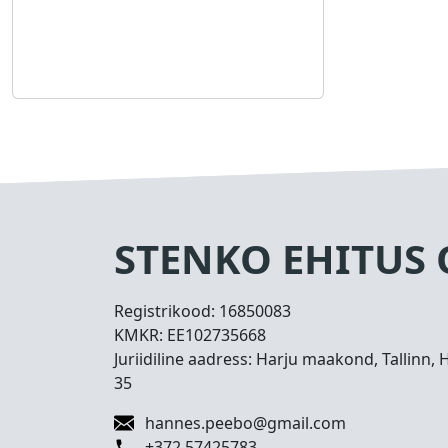
STENKO EHITUS
Registrikood:
16850083
KMKR:
EE102735668
Juriidiline aadress: Harju maakond, Tallinn, 
35
hannes.peebo@gmail.com
+372 57425783