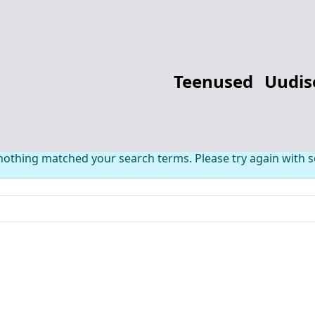
thing Found fo
Teenused
Uudis
 nothing matched your search terms. Please try again with 