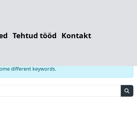
r
12784122448
ed
Tehtud tööd
Kontakt
some different keywords.
Sear