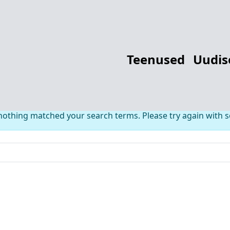
thing Found fo
Teenused
Uudis
 nothing matched your search terms. Please try again with 