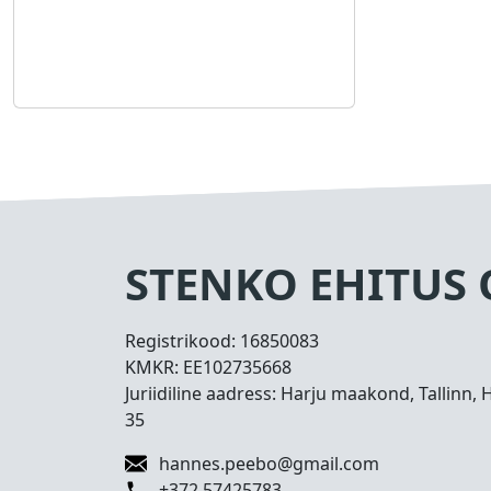
STENKO EHITUS
Registrikood:
16850083
KMKR:
EE102735668
Juriidiline aadress: Harju maakond, Tallinn, 
35
hannes.peebo@gmail.com
+372 57425783