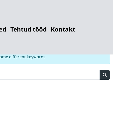
r
1278460831
ed
Tehtud tööd
Kontakt
some different keywords.
Sear