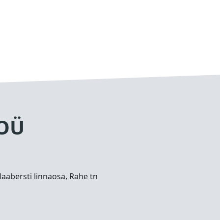
 OÜ
Haabersti linnaosa, Rahe tn