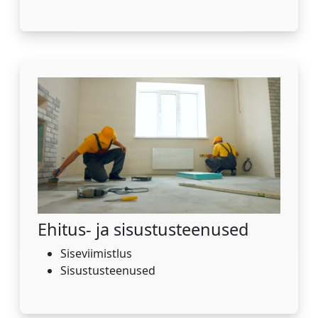
Ehitus- ja sisustusteenused
Siseviimistlus
Sisustusteenused