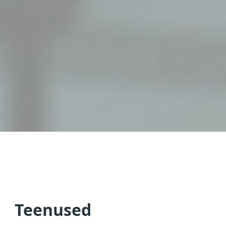
Teenused