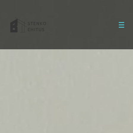
☰
T
e
e
n
u
s
e
d
U
u
d
i