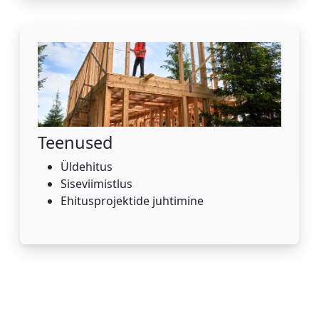
Teenused
Üldehitus
Siseviimistlus
Ehitusprojektide juhtimine