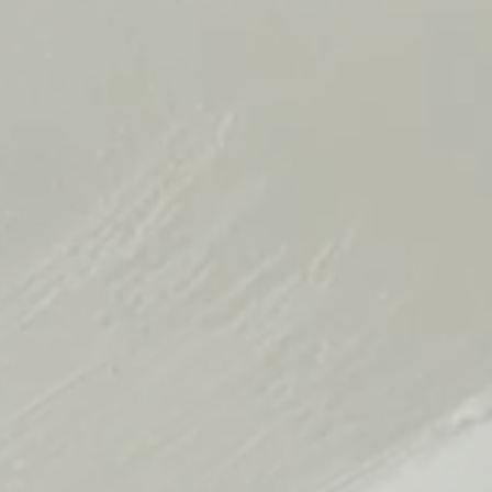
s
e
d
T
e
h
t
u
d
t
ö
ö
d
K
o
n
t
a