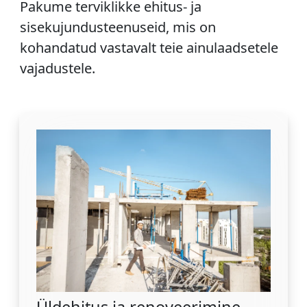
Pakume terviklikke ehitus- ja
sisekujundusteenuseid, mis on
kohandatud vastavalt teie ainulaadsetele
vajadustele.
Üldehitus ja renoveerimine