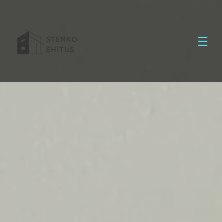
☰
T
e
e
n
u
s
e
d
U
u
d
i