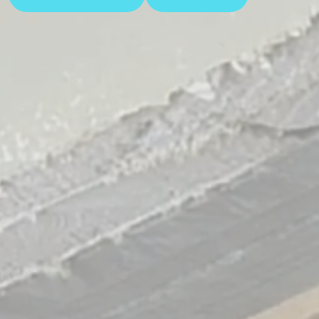
Tortuga Casino se distingue par la flex
Voor wie op zoek is naar diverse promo
Slotonauts casino bonuses
provide inc
To enjoy these seamless gaming featur
You can enjoy a seamless gaming expe
Les amateurs de jeux en ligne peuvent
While other platforms may delay your
Once you have explored these transpa