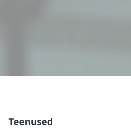
Teenused