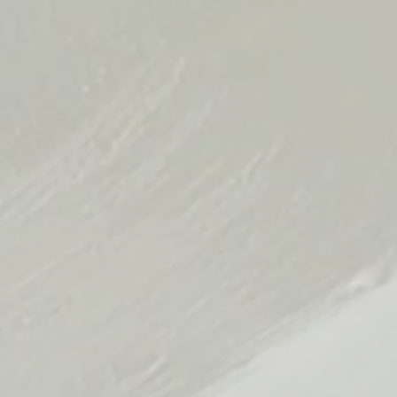
s
e
d
T
e
h
t
u
d
t
ö
ö
d
K
o
n
t
a