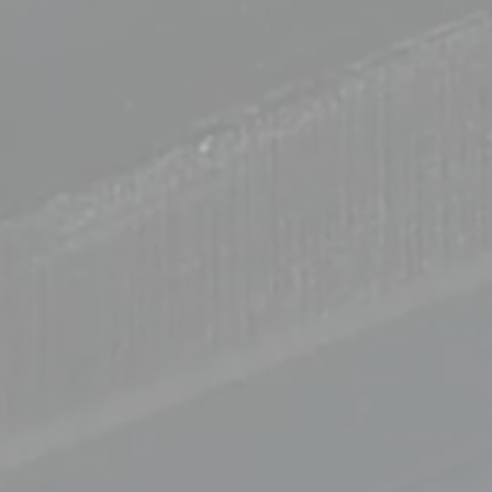
Neben der umfangreichen Spielauswah
Players seeking transparent odds can 
Pour maximiser vos sessions, profitez
Per approfittare di un'ampia selezione 
Naast het spelen via de browser kun j
Nieuwe spelers kunnen bij
Crystal Rol
Box24 Casino NZ offers a variety of on
Betify Casino bonus
vous offre une exp
For players seeking a reliable and fas