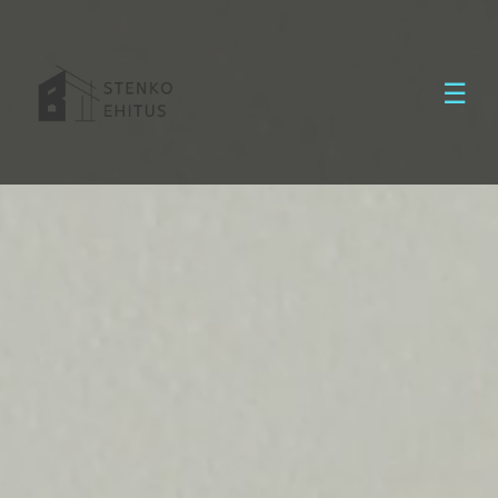
☰
T
e
e
n
u
s
e
d
U
u
d
i