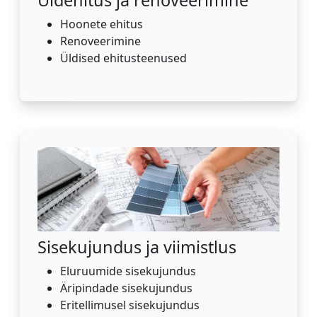
Hoonete ehitus
Renoveerimine
Üldised ehitusteenused
Sisekujundus ja viimistlus
Eluruumide sisekujundus
Äripindade sisekujundus
Eritellimusel sisekujundus