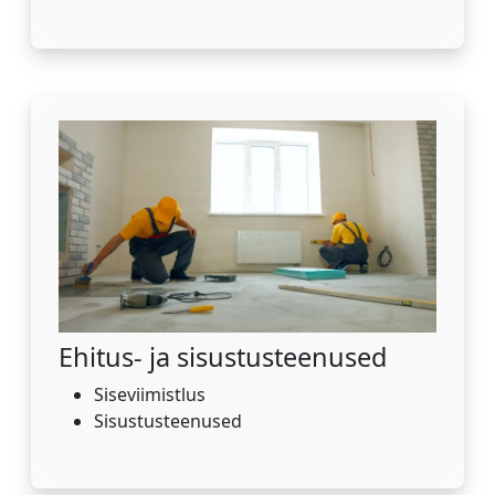
Ehitus- ja sisustusteenused
Siseviimistlus
Sisustusteenused