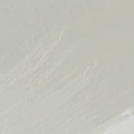
s
e
d
T
e
h
t
u
d
t
ö
ö
d
K
o
n
t
a