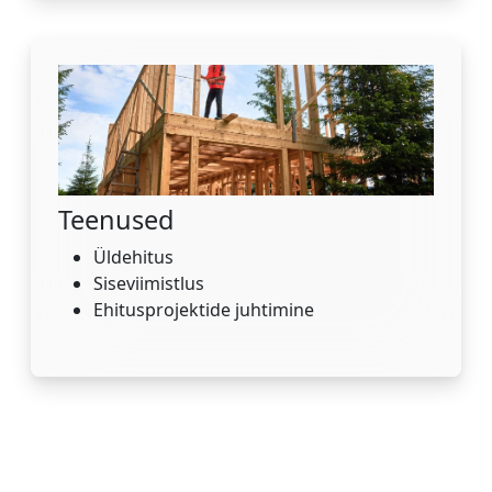
Teenused
Üldehitus
Siseviimistlus
Ehitusprojektide juhtimine