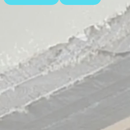
Tortuga Casino se distingue par la flex
Voor wie op zoek is naar diverse promo
Slotonauts casino bonuses
provide inc
To enjoy these seamless gaming featur
You can enjoy a seamless gaming expe
Les amateurs de jeux en ligne peuvent
While other platforms may delay your
Once you have explored these transpa