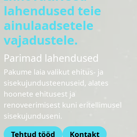
lahendused teie
ainulaadsetele
vajadustele.
Parimad lahendused
Pakume laia valikut ehitus- ja
sisekujundusteenuseid, alates
hoonete ehitusest ja
renoveerimisest kuni eritellimusel
sisekujunduseni.
Spieler profitieren im
Viggoslots Casin
Tehtud tööd
Kontakt