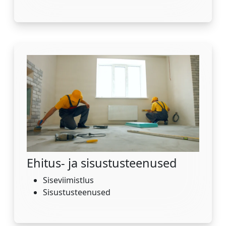
Ehitus- ja sisustusteenused
Siseviimistlus
Sisustusteenused