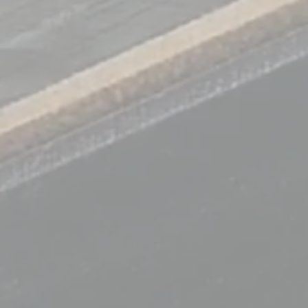
Unlike many competitors,
bCasino log
L'expérience sur
Alexander Casino
se d
Pour les amateurs de jeux de casino en
Nutze am besten direkt die App für 
Reconnu pour sa diversité de jeux et s
Instant Casino
se distingue parmi les 
Se cerchi un'esperienza completa tra sl
Voor alle actuele promoties en exclusie
The
King Billy casino app
stands out by