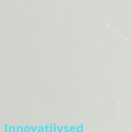
Innovatiivsed