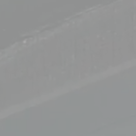
Neben der umfangreichen Spielauswah
Players seeking transparent odds can 
Pour maximiser vos sessions, profitez
Per approfittare di un'ampia selezione 
Naast het spelen via de browser kun j
Nieuwe spelers kunnen bij
Crystal Rol
Box24 Casino NZ offers a variety of on
Betify Casino bonus
vous offre une exp
For players seeking a reliable and fas