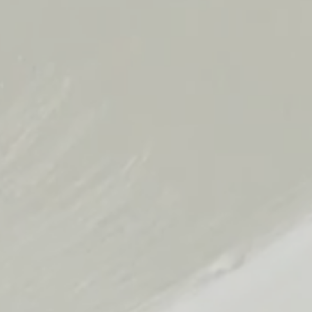
s
e
d
T
e
h
t
u
d
t
ö
ö
d
K
o
n
t
a