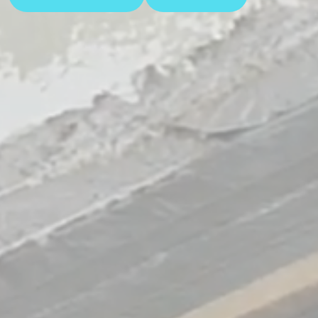
Tortuga Casino se distingue par la flex
Voor wie op zoek is naar diverse promo
Slotonauts casino bonuses
provide inc
To enjoy these seamless gaming featur
You can enjoy a seamless gaming expe
Les amateurs de jeux en ligne peuvent
While other platforms may delay your
Once you have explored these transpa