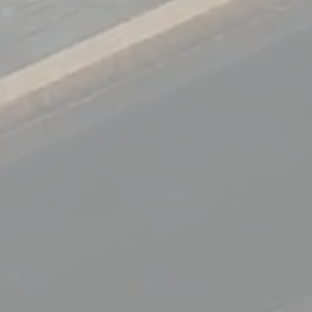
Unlike many competitors,
bCasino log
L'expérience sur
Alexander Casino
se d
Pour les amateurs de jeux de casino en
Nutze am besten direkt die App für 
Reconnu pour sa diversité de jeux et s
Instant Casino
se distingue parmi les 
Se cerchi un'esperienza completa tra sl
Voor alle actuele promoties en exclusie
The
King Billy casino app
stands out by