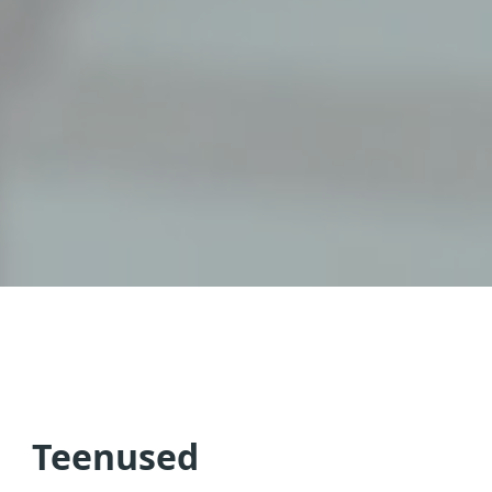
Teenused