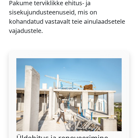
Pakume terviklikke ehitus- ja
sisekujundusteenuseid, mis on
kohandatud vastavalt teie ainulaadsetele
vajadustele.
Üldehitus ja renoveerimine