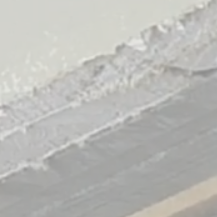
Voor wie op zoek is naar diverse promo
Slotonauts casino bonuses
provide inc
To enjoy these seamless gaming featur
You can enjoy a seamless gaming expe
Les amateurs de jeux en ligne peuvent
While other platforms may delay your
Once you have explored these transpa
Unlike many competitors,
bCasino log
L'expérience sur
Alexander Casino
se d