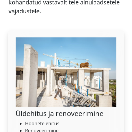
kohandatud vastavalt teie ainulaadsetele
vajadustele.
Üldehitus ja renoveerimine
Hoonete ehitus
Renoveerimine