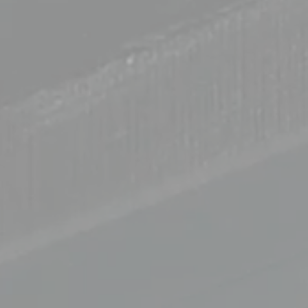
Pour maximiser vos sessions, profitez
Per approfittare di un'ampia selezione 
Naast het spelen via de browser kun j
Nieuwe spelers kunnen bij
Crystal Rol
Box24 Casino NZ offers a variety of on
Betify Casino bonus
vous offre une exp
For players seeking a reliable and fas