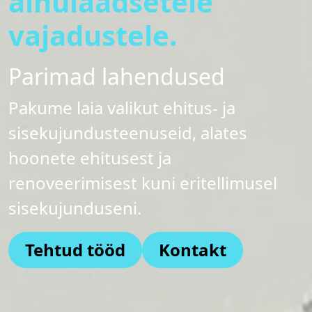
ainulaadsetele
vajadustele.
Parimad lahendused
Pakume laia valikut ehitus- ja
sisekujundusteenuseid, alates
hoonete ehitusest ja
renoveerimisest kuni eritellimusel
sisekujunduseni.
Spieler profitieren im
Viggoslots Casin
Tehtud tööd
Kontakt
Tortuga Casino se distingue par la flex