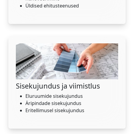
Üldised ehitusteenused
Sisekujundus ja viimistlus
Eluruumide sisekujundus
Äripindade sisekujundus
Eritellimusel sisekujundus