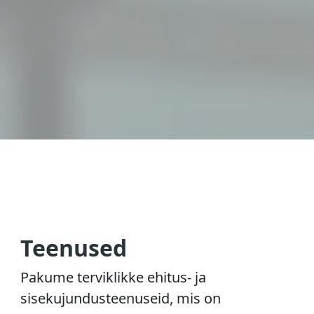
Teenused
Pakume terviklikke ehitus- ja
sisekujundusteenuseid, mis on