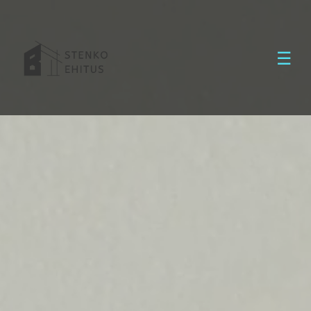
☰
T
e
e
n
u
s
e
d
U
u
d
i