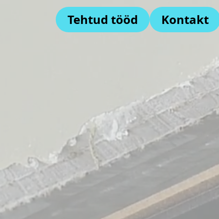
Spieler profitieren im
Viggosl
Tehtud tööd
Kontakt
Tortuga Casino se distingue pa
Voor wie op zoek is naar dive
Slotonauts casino bonuses
pr
To enjoy these seamless gami
You can enjoy a seamless gam
Les amateurs de jeux en ligne
While other platforms may de
Once you have explored these