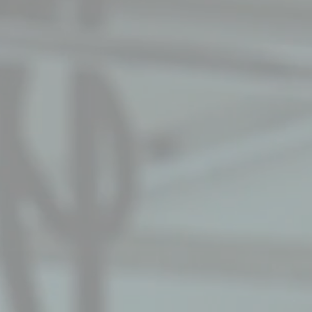
ds out by offering an extensive gaming 
elauswahl bietet
Kinbet Casino
durch in
odds can access various fair pokies and
 profitez des avantages réguliers et du
elezione di slot e promozioni esclusive, 
ser kun je de uitgebreide selectie aan 
ystal Roll Casino
genieten van diverse p
ety of online slot games and various
Bo
e une expérience de jeu exceptionnelle 