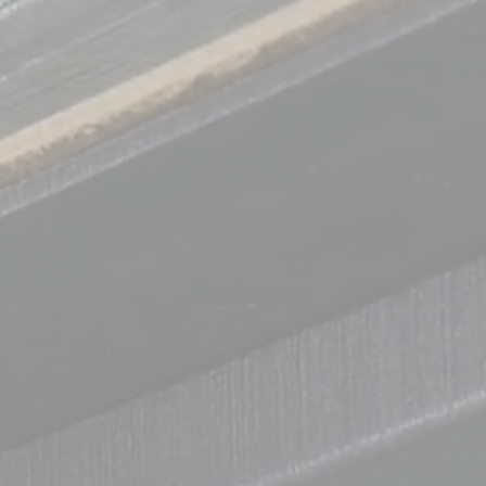
ten sowie einem regelmäßigen Cashbac
nue et ses modes de jeu gratuits via
Tort
n de
Spin Panda Casino bonussen
de idea
rent terms and a massive selection of g
access everything through the
Royal Reel
ls and instant deposits by downloading
asino en ligne réputé avec des options
er Casino bonuses
to enjoy rapid payout
head straight to your
Casino Kingdom l