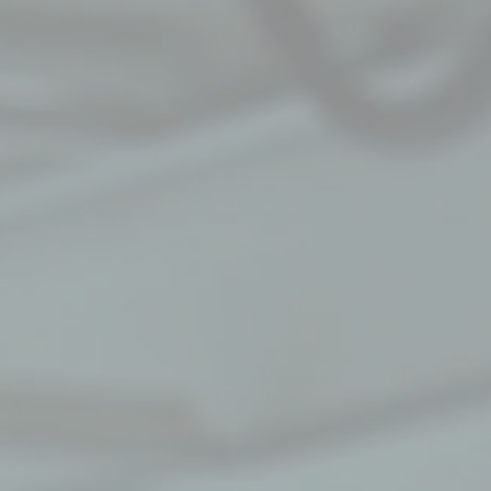
library alongside impressively rapid wi
teraktive Formate wie Live-Trivia zusät
 gaming features once they complete th
 programme de fidélité disponibles sur
U
clicca qui per
Verde Casino registrati
e i
spellen ook eenvoudig toegankelijk make
romoties en een uitgebreid aanbod aan
x24 casino bonuses
for its players.
avec des récompenses régulières et des