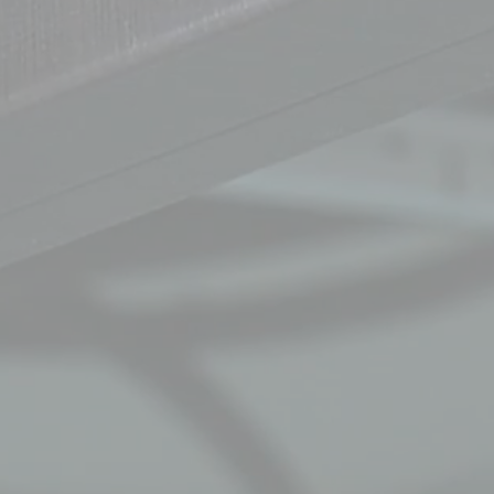
nce by providing promotions with strai
fonctionnalités interactives et une gest
ce fluide en téléchargeant l'
Olympe Cas
o anmelden
, um frühzeitig von den VIP-V
ent Réel
propose une expérience de jeu
idité de ses paiements en cryptomonnai
 ti consiglio di provare
Nine Casino acc
ij de
Lalabet Casino bonussen
.