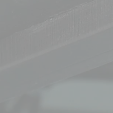
sino login
offers a transparent experie
asino
se distingue par l'intégration de 
casino en ligne, profitez d'une expérien
App für den Shake Bonus und
Nv5 Casin
jeux et ses jackpots,
Lucky8 Casino Arg
armi les plateformes de jeux par la rap
ta tra slot originali e pagamenti veloci,
n exclusieve extraatjes kun je terecht b