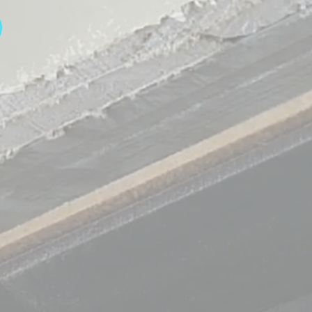
ots Casino
von attraktiven Bonusangebo
r la flexibilité de ses offres de bienve
rse promoties en exclusieve extra's, zij
ovide incredible value through transpa
ng features on the go, you can easily 
ing experience with reliable withdrawa
 peuvent découvrir les avantages d'un c
lay your winnings, you can access
Ripp
 transparent gaming features, you can 