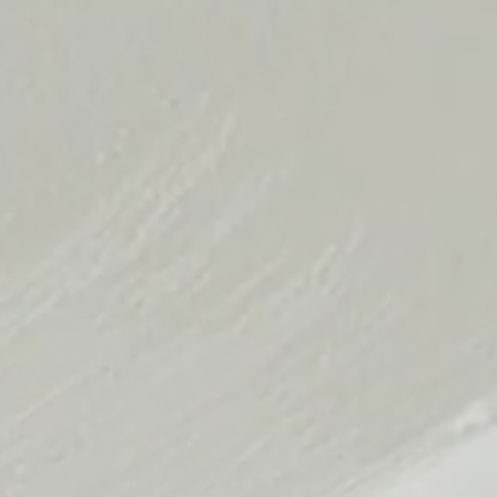
s
e
d
T
e
h
t
u
d
t
ö
ö
d
K
o
n
t
a