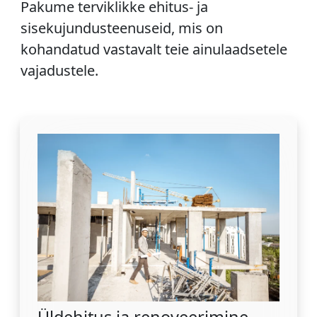
Pakume terviklikke ehitus- ja
sisekujundusteenuseid, mis on
kohandatud vastavalt teie ainulaadsetele
vajadustele.
Üldehitus ja renoveerimine