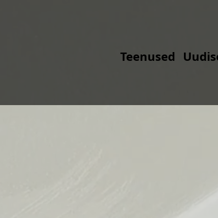
Teenused
Uudis