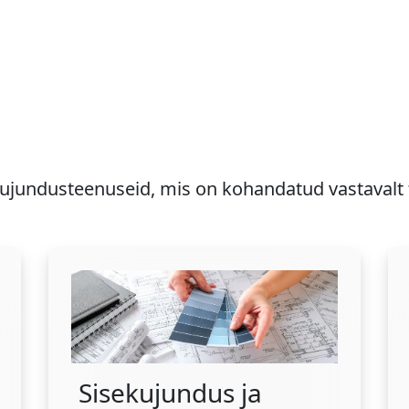
e and fast-paced gaming experience in A
kujundusteenuseid, mis on kohandatud vastavalt t
Sisekujundus ja