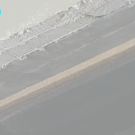
ots Casino
von attraktiven Bonusangebo
r la flexibilité de ses offres de bienve
rse promoties en exclusieve extra's, zij
ovide incredible value through transpa
ng features on the go, you can easily 
ing experience with reliable withdrawa
 peuvent découvrir les avantages d'un c
lay your winnings, you can access
Ripp
 transparent gaming features, you can 