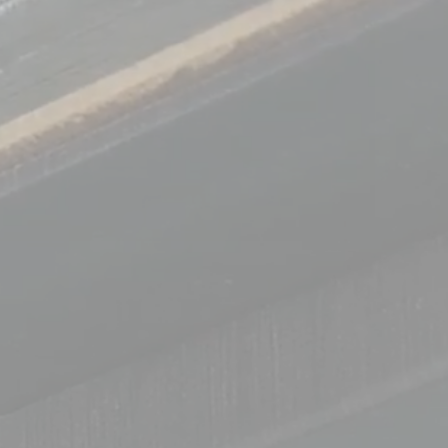
ten sowie einem regelmäßigen Cashbac
nue et ses modes de jeu gratuits via
Tort
n de
Spin Panda Casino bonussen
de idea
rent terms and a massive selection of g
access everything through the
Royal Reel
ls and instant deposits by downloading
asino en ligne réputé avec des options
er Casino bonuses
to enjoy rapid payout
head straight to your
Casino Kingdom l