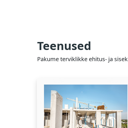
For players seeking a reliabl
Teenused
Pakume terviklikke ehitus- ja sise