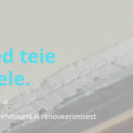
d teie
ele.
 ehitusest ja renoveerimisest