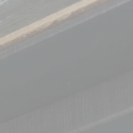
nue et ses modes de jeu gratuits via
Tort
n de
Spin Panda Casino bonussen
de idea
rent terms and a massive selection of g
access everything through the
Royal Reel
ls and instant deposits by downloading
asino en ligne réputé avec des options
er Casino bonuses
to enjoy rapid payout
head straight to your
Casino Kingdom l
nce by providing promotions with strai