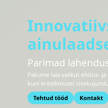
Innovatii
ainulaadse
Parimad lahendu
Pakume laia valikut ehitus- j
kuni eritellimusel sisekujund
Spieler profitieren im
Viggosl
Tehtud tööd
Kontakt