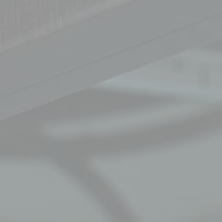
fonctionnalités interactives et une gest
ce fluide en téléchargeant l'
Olympe Cas
o anmelden
, um frühzeitig von den VIP-V
ent Réel
propose une expérience de jeu
idité de ses paiements en cryptomonnai
 ti consiglio di provare
Nine Casino acc
ij de
Lalabet Casino bonussen
.
library alongside impressively rapid wi
teraktive Formate wie Live-Trivia zusät