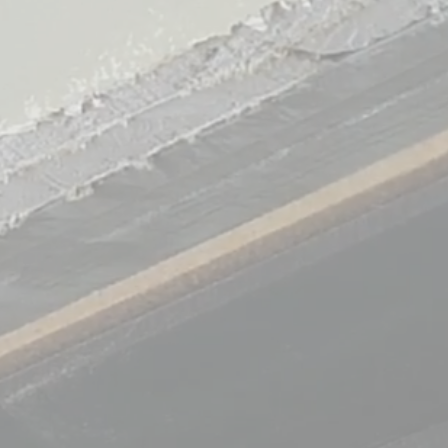
r la flexibilité de ses offres de bienve
rse promoties en exclusieve extra's, zij
ovide incredible value through transpa
ng features on the go, you can easily 
ing experience with reliable withdrawa
 peuvent découvrir les avantages d'un c
lay your winnings, you can access
Ripp
 transparent gaming features, you can 
sino login
offers a transparent experie