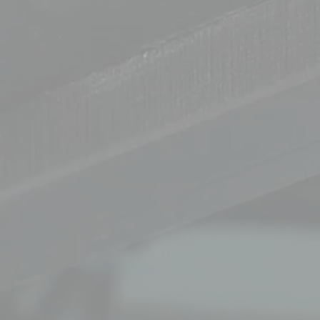
asino
se distingue par l'intégration de 
casino en ligne, profitez d'une expérien
App für den Shake Bonus und
Nv5 Casin
jeux et ses jackpots,
Lucky8 Casino Arg
armi les plateformes de jeux par la rap
ta tra slot originali e pagamenti veloci,
n exclusieve extraatjes kun je terecht b
ds out by offering an extensive gaming 
elauswahl bietet
Kinbet Casino
durch in