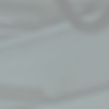
 gaming features once they complete th
 programme de fidélité disponibles sur
U
clicca qui per
Verde Casino registrati
e i
spellen ook eenvoudig toegankelijk make
romoties en een uitgebreid aanbod aan
x24 casino bonuses
for its players.
avec des récompenses régulières et des
ustralia, simply complete your
A Big Can