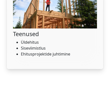
Teenused
Üldehitus
Siseviimistlus
Ehitusprojektide juhtimine