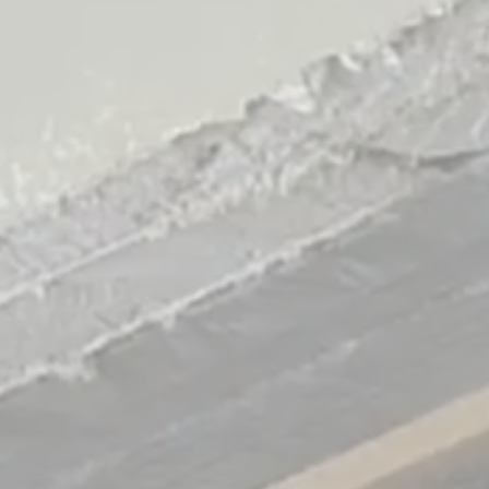
Voor wie op zoek is naar diverse promo
Slotonauts casino bonuses
provide inc
To enjoy these seamless gaming featur
You can enjoy a seamless gaming expe
Les amateurs de jeux en ligne peuvent
While other platforms may delay your
Once you have explored these transpa
Unlike many competitors,
bCasino log
L'expérience sur
Alexander Casino
se d