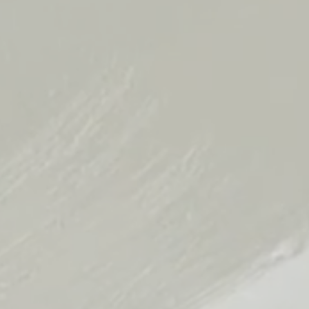
s
e
d
T
e
h
t
u
d
t
ö
ö
d
K
o
n
t
a