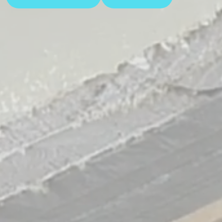
Tortuga Casino se distingue par la flex
Voor wie op zoek is naar diverse promo
Slotonauts casino bonuses
provide inc
To enjoy these seamless gaming featur
You can enjoy a seamless gaming expe
Les amateurs de jeux en ligne peuvent
While other platforms may delay your
Once you have explored these transpa