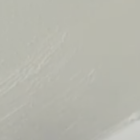
s
e
d
T
e
h
t
u
d
t
ö
ö
d
K
o
n
t
a