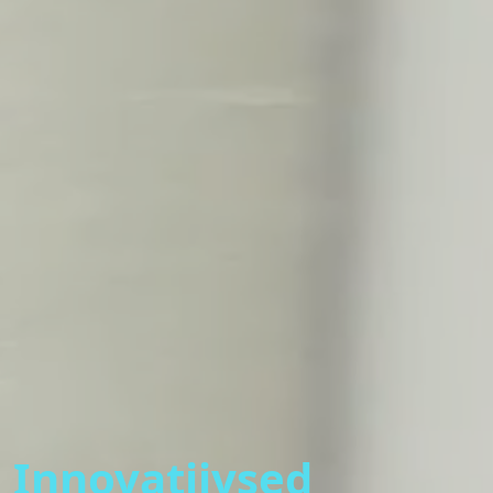
Innovatiivsed