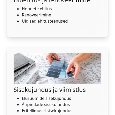
Hoonete ehitus
Renoveerimine
Üldised ehitusteenused
Sisekujundus ja viimistlus
Eluruumide sisekujundus
Äripindade sisekujundus
Eritellimusel sisekujundus