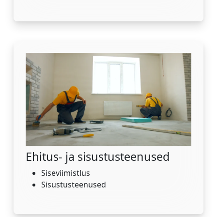
Ehitus- ja sisustusteenused
Siseviimistlus
Sisustusteenused