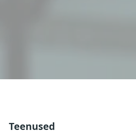
Teenused