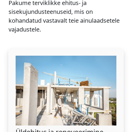
Pakume terviklikke ehitus- ja
sisekujundusteenuseid, mis on
kohandatud vastavalt teie ainulaadsetele
vajadustele.
Üldehitus ja renoveerimine