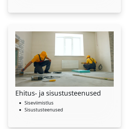
Ehitus- ja sisustusteenused
Siseviimistlus
Sisustusteenused