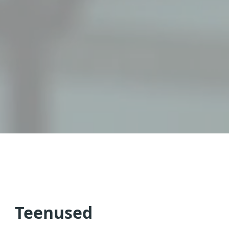
Teenused