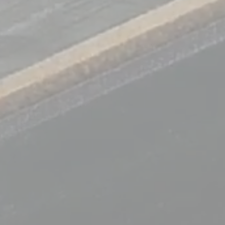
Unlike many competitors,
bCasino log
L'expérience sur
Alexander Casino
se d
Pour les amateurs de jeux de casino en
Nutze am besten direkt die App für 
Reconnu pour sa diversité de jeux et s
Instant Casino
se distingue parmi les 
Se cerchi un'esperienza completa tra sl
Voor alle actuele promoties en exclusie
The
King Billy casino app
stands out by