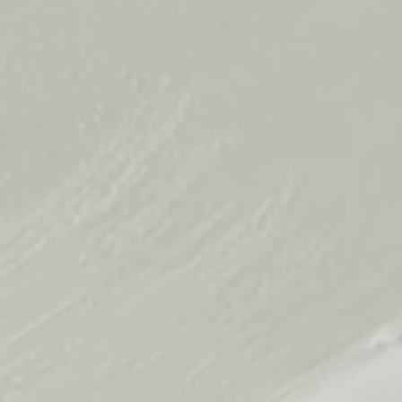
s
e
d
T
e
h
t
u
d
t
ö
ö
d
K
o
n
t
a