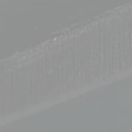
Neben der umfangreichen Spielauswah
Players seeking transparent odds can 
Pour maximiser vos sessions, profitez
Per approfittare di un'ampia selezione 
Naast het spelen via de browser kun j
Nieuwe spelers kunnen bij
Crystal Rol
Box24 Casino NZ offers a variety of on
Betify Casino bonus
vous offre une exp
For players seeking a reliable and fas