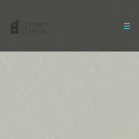
☰
T
e
e
n
u
s
e
d
U
u
d
i