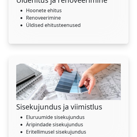
Hoonete ehitus
Renoveerimine
Üldised ehitusteenused
Sisekujundus ja viimistlus
Eluruumide sisekujundus
Äripindade sisekujundus
Eritellimusel sisekujundus