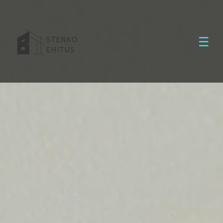
☰
T
e
e
n
u
s
e
d
U
u
d
i