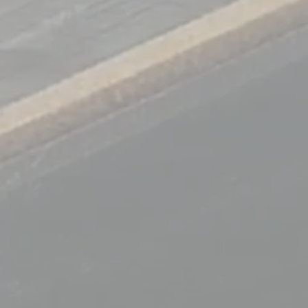
Unlike many competitors,
bCasino log
L'expérience sur
Alexander Casino
se d
Pour les amateurs de jeux de casino en
Nutze am besten direkt die App für 
Reconnu pour sa diversité de jeux et s
Instant Casino
se distingue parmi les 
Se cerchi un'esperienza completa tra sl
Voor alle actuele promoties en exclusie
The
King Billy casino app
stands out by