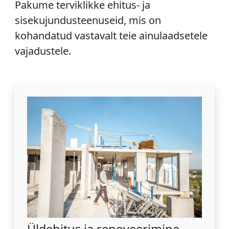
Pakume terviklikke ehitus- ja
sisekujundusteenuseid, mis on
kohandatud vastavalt teie ainulaadsetele
vajadustele.
Üldehitus ja renoveerimine