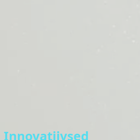
Innovatiivsed