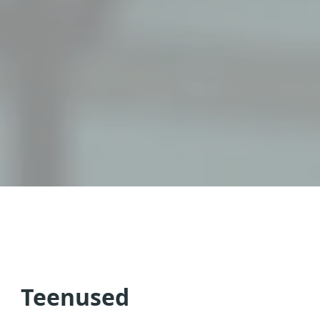
Teenused