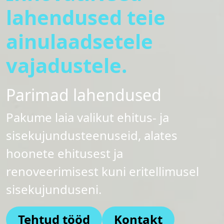
lahendused teie
ainulaadsetele
vajadustele.
Parimad lahendused
Pakume laia valikut ehitus- ja
sisekujundusteenuseid, alates
hoonete ehitusest ja
renoveerimisest kuni eritellimusel
sisekujunduseni.
Spieler profitieren im
Viggoslots Casin
Tehtud tööd
Kontakt