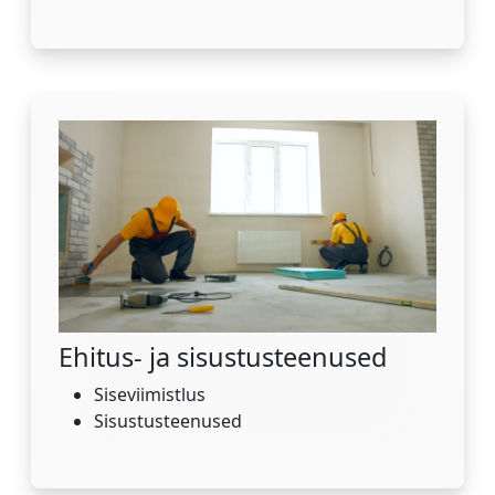
Ehitus- ja sisustusteenused
Siseviimistlus
Sisustusteenused