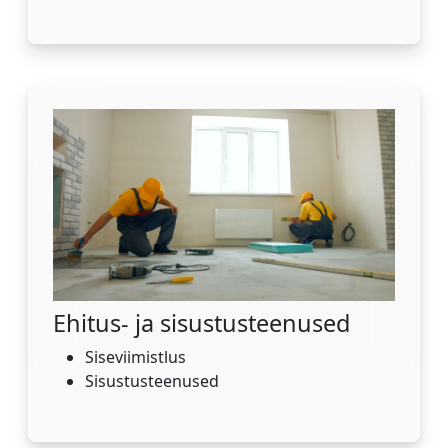
Ehitus- ja sisustusteenused
Siseviimistlus
Sisustusteenused