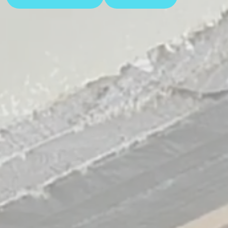
Tortuga Casino se distingue par la flex
Voor wie op zoek is naar diverse promo
Slotonauts casino bonuses
provide inc
To enjoy these seamless gaming featur
You can enjoy a seamless gaming expe
Les amateurs de jeux en ligne peuvent
While other platforms may delay your
Once you have explored these transpa