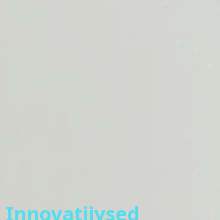
Innovatiivsed