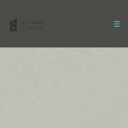
☰
T
e
e
n
u
s
e
d
U
u
d
i