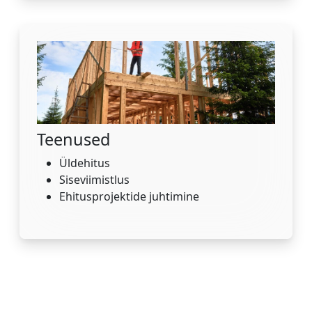
Teenused
Üldehitus
Siseviimistlus
Ehitusprojektide juhtimine