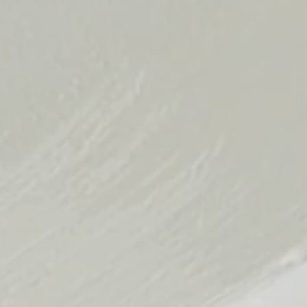
s
e
d
T
e
h
t
u
d
t
ö
ö
d
K
o
n
t
a