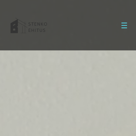
☰
T
e
e
n
u
s
e
d
U
u
d
i