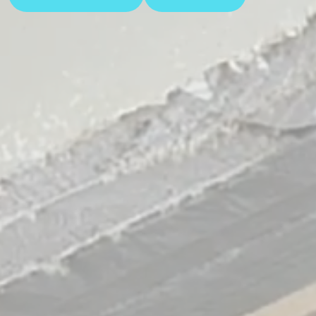
Tortuga Casino se distingue par la flex
Voor wie op zoek is naar diverse promo
Slotonauts casino bonuses
provide inc
To enjoy these seamless gaming featur
You can enjoy a seamless gaming expe
Les amateurs de jeux en ligne peuvent
While other platforms may delay your
Once you have explored these transpa