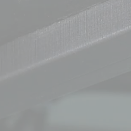
sino login
offers a transparent experie
asino
se distingue par l'intégration de 
casino en ligne, profitez d'une expérien
App für den Shake Bonus und
Nv5 Casin
jeux et ses jackpots,
Lucky8 Casino Arg
armi les plateformes de jeux par la rap
ta tra slot originali e pagamenti veloci,
n exclusieve extraatjes kun je terecht b