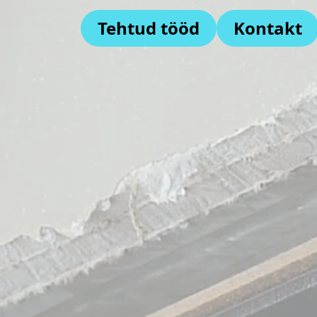
Spieler profitieren im
Viggosl
Tehtud tööd
Kontakt
Tortuga Casino se distingue pa
Voor wie op zoek is naar dive
Slotonauts casino bonuses
pr
To enjoy these seamless gami
You can enjoy a seamless gam
Les amateurs de jeux en ligne
While other platforms may de
Once you have explored these