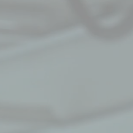
library alongside impressively rapid wi
teraktive Formate wie Live-Trivia zusät
 gaming features once they complete th
 programme de fidélité disponibles sur
U
clicca qui per
Verde Casino registrati
e i
spellen ook eenvoudig toegankelijk make
romoties en een uitgebreid aanbod aan
x24 casino bonuses
for its players.
avec des récompenses régulières et des