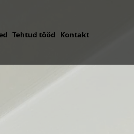
ed
Tehtud tööd
Kontakt