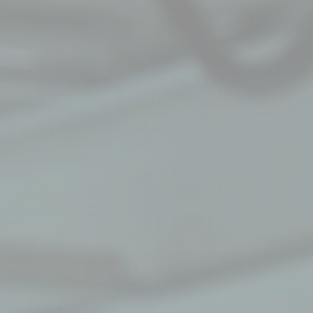
library alongside impressively rapid wi
teraktive Formate wie Live-Trivia zusät
 gaming features once they complete th
 programme de fidélité disponibles sur
U
clicca qui per
Verde Casino registrati
e i
spellen ook eenvoudig toegankelijk make
romoties en een uitgebreid aanbod aan
x24 casino bonuses
for its players.
avec des récompenses régulières et des