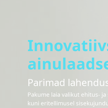
Innovatii
ainulaadse
Parimad lahendu
Pakume laia valikut ehitus- j
kuni eritellimusel sisekujund