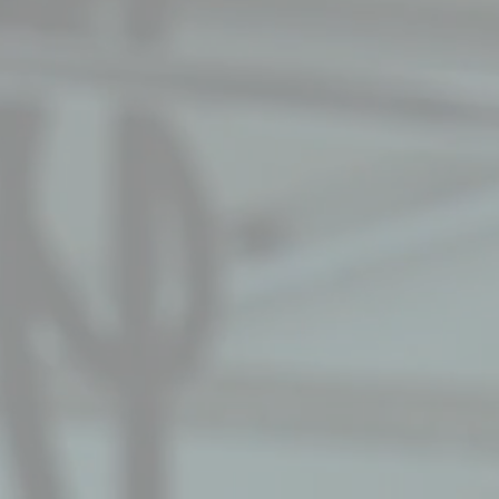
ds out by offering an extensive gaming 
elauswahl bietet
Kinbet Casino
durch in
odds can access various fair pokies and
 profitez des avantages réguliers et du
elezione di slot e promozioni esclusive, 
ser kun je de uitgebreide selectie aan 
ystal Roll Casino
genieten van diverse p
ety of online slot games and various
Bo
e une expérience de jeu exceptionnelle 