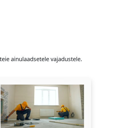
ustralia, simply complete your
A Big Can
eie ainulaadsetele vajadustele.