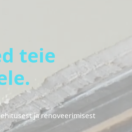
d teie
ele.
 ehitusest ja renoveerimisest