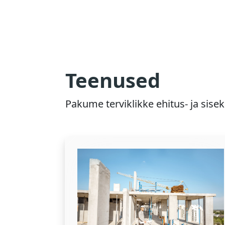
For players seeking a reliabl
Teenused
Pakume terviklikke ehitus- ja sise