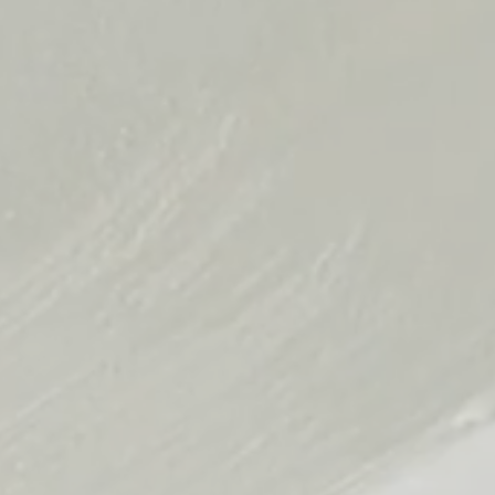
s
e
d
T
e
h
t
u
d
t
ö
ö
d
K
o
n
t
a