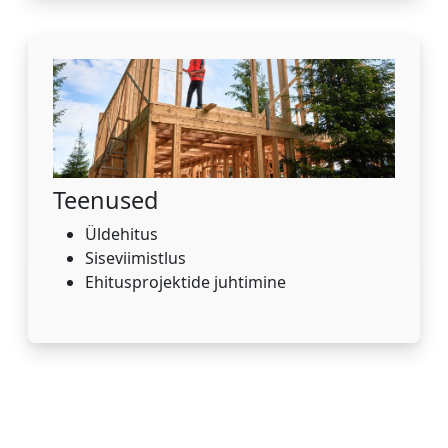
Teenused
Üldehitus
Siseviimistlus
Ehitusprojektide juhtimine