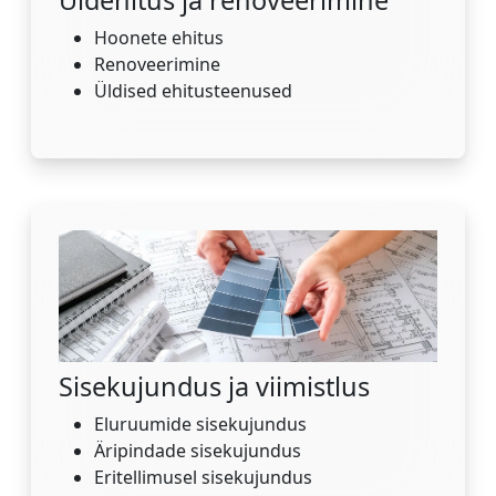
Hoonete ehitus
Renoveerimine
Üldised ehitusteenused
Sisekujundus ja viimistlus
Eluruumide sisekujundus
Äripindade sisekujundus
Eritellimusel sisekujundus