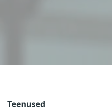
Teenused