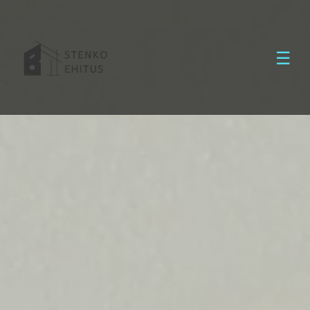
☰
T
e
e
n
u
s
e
d
U
u
d
i