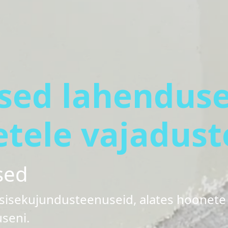
vsed lahenduse
tele vajadust
sed
a sisekujundusteenuseid, alates hoonete
useni.