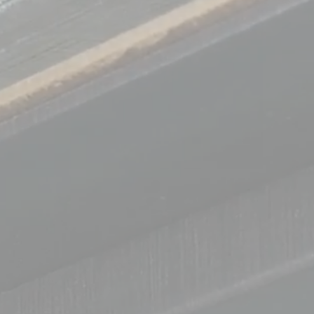
ten sowie einem regelmäßigen Cashbac
nue et ses modes de jeu gratuits via
Tort
n de
Spin Panda Casino bonussen
de idea
rent terms and a massive selection of g
access everything through the
Royal Reel
ls and instant deposits by downloading
asino en ligne réputé avec des options
er Casino bonuses
to enjoy rapid payout
head straight to your
Casino Kingdom l