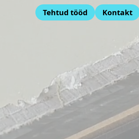
Spieler profitieren im
Viggosl
Tehtud tööd
Kontakt
Tortuga Casino se distingue pa
Voor wie op zoek is naar dive
Slotonauts casino bonuses
pr
To enjoy these seamless gami
You can enjoy a seamless gam
Les amateurs de jeux en ligne
While other platforms may de
Once you have explored these