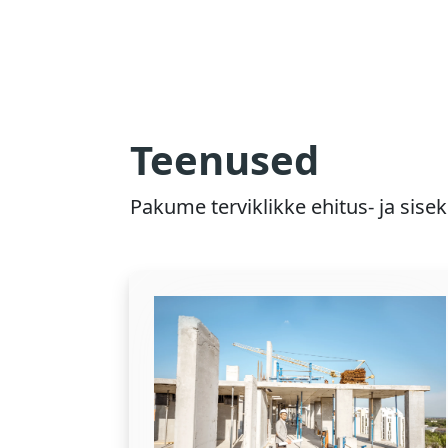
For players seeking a reliabl
Teenused
Pakume terviklikke ehitus- ja sise