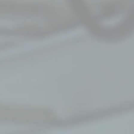
library alongside impressively rapid wi
teraktive Formate wie Live-Trivia zusät
 gaming features once they complete th
 programme de fidélité disponibles sur
U
clicca qui per
Verde Casino registrati
e i
spellen ook eenvoudig toegankelijk make
romoties en een uitgebreid aanbod aan
x24 casino bonuses
for its players.
avec des récompenses régulières et des